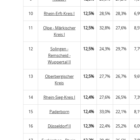
10
Rhein-Erft-Kreis I
12,5%
28,5%
28,3%
6,
11
Olpe - Märkischer
12,5%
32,8%
27,6%
8,
Kreis I
12
Solingen -
12,5%
24,3%
29,7%
7,
Remscheid -
Wuppertal II
13
Oberbergischer
12,5%
27,7%
26,7%
9,
Kreis
14
Rhein-Sieg-Kreis I
12,4%
27,6%
26,5%
7,
15
Paderborn
12,4%
33,0%
22,1%
8,
16
Düsseldorf II
12,3%
22,4%
25,2%
6,