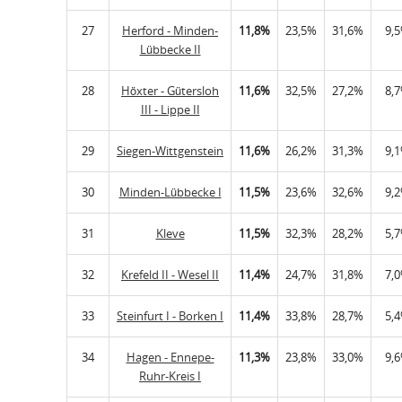
27
Herford - Minden-
11,8%
23,5%
31,6%
9,
Lübbecke II
28
Höxter - Gütersloh
11,6%
32,5%
27,2%
8,
III - Lippe II
29
Siegen-Wittgenstein
11,6%
26,2%
31,3%
9,
30
Minden-Lübbecke I
11,5%
23,6%
32,6%
9,
31
Kleve
11,5%
32,3%
28,2%
5,
32
Krefeld II - Wesel II
11,4%
24,7%
31,8%
7,
33
Steinfurt I - Borken I
11,4%
33,8%
28,7%
5,
34
Hagen - Ennepe-
11,3%
23,8%
33,0%
9,
Ruhr-Kreis I