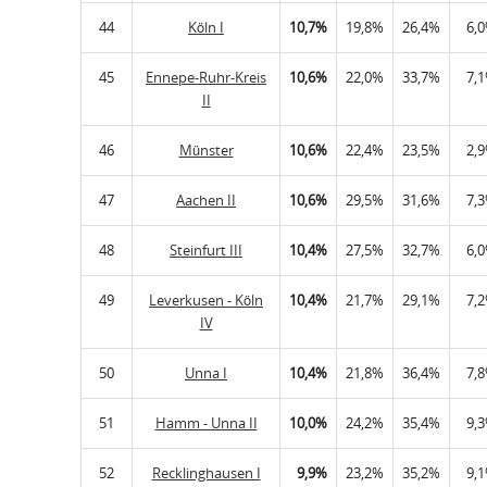
44
Köln I
10,7%
19,8%
26,4%
6,
45
Ennepe-Ruhr-Kreis
10,6%
22,0%
33,7%
7,
II
46
Münster
10,6%
22,4%
23,5%
2,
47
Aachen II
10,6%
29,5%
31,6%
7,
48
Steinfurt III
10,4%
27,5%
32,7%
6,
49
Leverkusen - Köln
10,4%
21,7%
29,1%
7,
IV
50
Unna I
10,4%
21,8%
36,4%
7,
51
Hamm - Unna II
10,0%
24,2%
35,4%
9,
52
Recklinghausen I
9,9%
23,2%
35,2%
9,