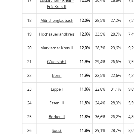
17
Euskirchen - Rhein-
12,2%
30,4%
26,6%
7,
Erft-Kreis II
18
Mönchengladbach
12,0%
28,5%
27,2%
7,
19
Hochsauerlandkreis
12,0%
33,5%
28,7%
7,
20
Märkischer Kreis II
12,0%
28,3%
29,6%
9,
21
Gütersloh I
11,9%
29,4%
26,6%
7,
22
Bonn
11,9%
22,5%
22,6%
4,
23
Lippe I
11,8%
22,8%
31,1%
9,
24
Essen III
11,8%
24,4%
28,0%
5,
25
Borken II
11,8%
36,6%
26,2%
4,
26
Soest
11,8%
29,1%
28,7%
8,