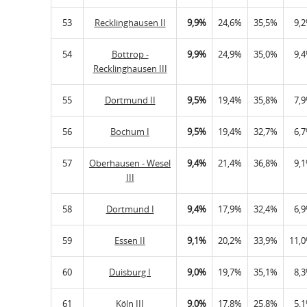
53
Recklinghausen II
9,9%
24,6%
35,5%
9,
54
Bottrop -
9,9%
24,9%
35,0%
9,
Recklinghausen III
55
Dortmund II
9,5%
19,4%
35,8%
7,
56
Bochum I
9,5%
19,4%
32,7%
6,
57
Oberhausen - Wesel
9,4%
21,4%
36,8%
9,
III
58
Dortmund I
9,4%
17,9%
32,4%
6,
59
Essen II
9,1%
20,2%
33,9%
11,
60
Duisburg I
9,0%
19,7%
35,1%
8,
61
Köln III
9,0%
17,8%
25,8%
5,