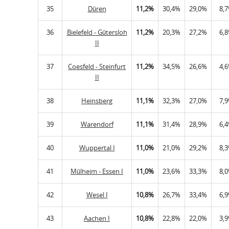
35
Düren
11,2%
30,4%
29,0%
8,
36
Bielefeld - Gütersloh
11,2%
20,3%
27,2%
6,
II
37
Coesfeld - Steinfurt
11,2%
34,5%
26,6%
4,
II
38
Heinsberg
11,1%
32,3%
27,0%
7,
39
Warendorf
11,1%
31,4%
28,9%
6,
40
Wuppertal I
11,0%
21,0%
29,2%
8,
41
Mülheim - Essen I
11,0%
23,6%
33,3%
8,
42
Wesel I
10,8%
26,7%
33,4%
6,
43
Aachen I
10,8%
22,8%
22,0%
3,