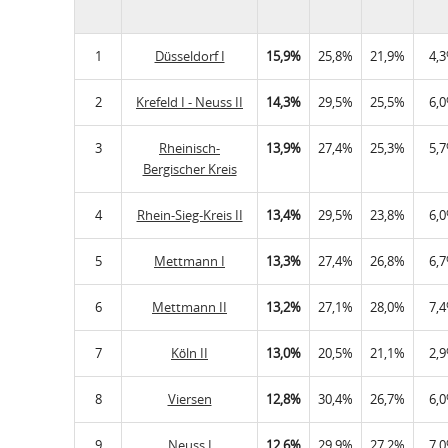
1
Düsseldorf I
15,9%
25,8%
21,9%
4,
2
Krefeld I - Neuss II
14,3%
29,5%
25,5%
6,
3
Rheinisch-
13,9%
27,4%
25,3%
5,
Bergischer Kreis
4
Rhein-Sieg-Kreis II
13,4%
29,5%
23,8%
6,
5
Mettmann I
13,3%
27,4%
26,8%
6,
6
Mettmann II
13,2%
27,1%
28,0%
7,
7
Köln II
13,0%
20,5%
21,1%
2,
8
Viersen
12,8%
30,4%
26,7%
6,
9
Neuss I
12,6%
29,9%
27,2%
7,