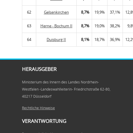
62
Gelsenkirchen
8,7%
19,9%
37,1%
12,
63
Herne - Bochum II
8,7%
19,0%
38,2%
9,
64
Duisburg II
8,1%
18,7%
36,9%
12,
HERAUSGEBER
Ministerium des Innern des Landes Nordrhein-
Westfalen -Landeswahlleiterin- Friedrichstraße 62-80,
40217 Düsseldorf
Rechtliche Hinweise
VERANTWORTUNG