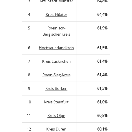
3
Krfr. Stadt Münster
64,8%
4
Kreis Höxter
64,4%
5
Rheinisch-
61,9%
Bergischer Kreis
6
Hochsauerlandkreis
61,5%
7
Kreis Euskirchen
61,4%
8
Rhein-Sieg-Kreis
61,4%
9
Kreis Borken
61,3%
10
Kreis Steinfurt
61,0%
11
Kreis Olpe
60,8%
12
Kreis Düren
60,1%