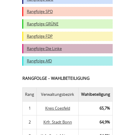
Rangfolge SPD
Rangfolge GRÜNE
Rangfolge FDP
Rangfolge Die Linke
Rangfolge AfD
RANGFOLGE - WAHLBETEILIGUNG
Rang
Verwaltungsbezirk
Wahlbeteiligung
1
Kreis Coesfeld
65,7%
2
Krfr. Stadt Bonn
64,9%