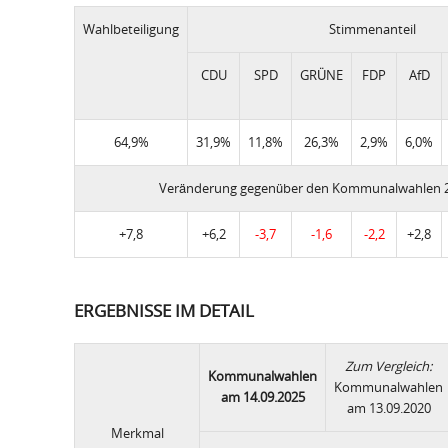
Wahlbeteiligung
Stimmenanteil
CDU
SPD
GRÜNE
FDP
AfD
64,9%
31,9%
11,8%
26,3%
2,9%
6,0%
Veränderung gegenüber den Kommunalwahlen 
+7,8
+6,2
-3,7
-1,6
-2,2
+2,8
ERGEBNISSE IM DETAIL
Zum Vergleich:
Kommunalwahlen
Kommunalwahlen
am 14.09.2025
am 13.09.2020
Merkmal