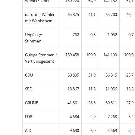
Wähler/-innen
160 220
64,9
142 152
57,1
darunter Wähler
65 875
41,1
65 700
46,2
mit Wahlschein
Ungültige
762
0,5
1 052
0,7
Stimmen
Gültige Stimmen /
159 458
100,0
141 100
100,0
Vertr. insgesamt
CDU
50 895
31,9
36 315
25,7
SPD
18 867
11,8
21 956
15,6
GRÜNE
41 861
26,3
39 311
27,9
FDP
4 684
2,9
7 268
5,2
AfD
9 630
6,0
4 569
3,2