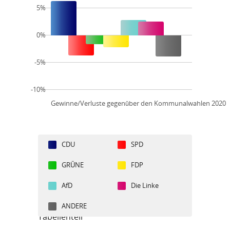
5%
0%
-5%
-10%
Gewinne/Verluste gegenüber den Kommunalwahlen 2020
CDU
SPD
GRÜNE
FDP
AfD
Die Linke
ANDERE
Tabellenteil