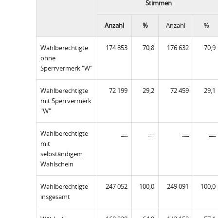
Stimmen
Anzahl
%
Anzahl
%
Wahlberechtigte
174 853
70,8
176 632
70,9
ohne
Sperrvermerk "W"
Wahlberechtigte
72 199
29,2
72 459
29,1
mit Sperrvermerk
"W"
Wahlberechtigte
—
—
—
—
mit
selbständigem
Wahlschein
Wahlberechtigte
247 052
100,0
249 091
100,0
insgesamt