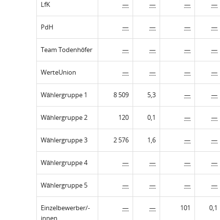
LfK
—
—
—
—
PdH
—
—
—
—
Team Todenhöfer
—
—
—
—
WerteUnion
—
—
—
—
Wählergruppe 1
8 509
5,3
—
—
Wählergruppe 2
120
0,1
—
—
Wählergruppe 3
2 576
1,6
—
—
Wählergruppe 4
—
—
—
—
Wählergruppe 5
—
—
—
—
Einzelbewerber/-
—
—
101
0,1
innen