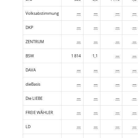
Volksabstimmung
—
—
—
—
DKP
—
—
—
—
ZENTRUM
—
—
—
—
BSW
1 814
1,1
—
—
DAVA
—
—
—
—
dieBasis
—
—
—
—
Die LIEBE
—
—
—
—
FREIE WÄHLER
—
—
—
—
LD
—
—
—
—