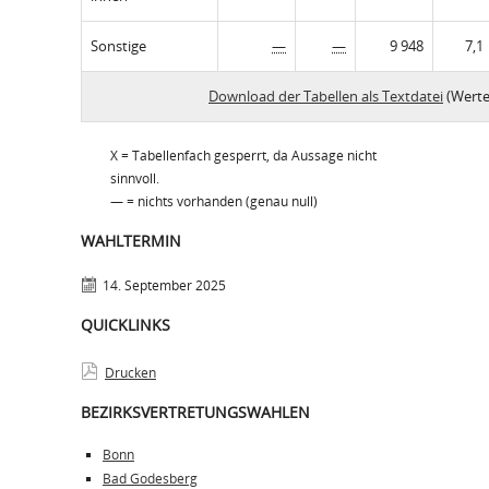
Sonstige
—
—
9 948
7,1
Download der Tabellen als Textdatei
(Werte
X = Tabellenfach gesperrt, da Aussage nicht
sinnvoll.
— = nichts vorhanden (genau null)
WAHLTERMIN
14. September 2025
QUICKLINKS
Drucken
BEZIRKSVERTRETUNGSWAHLEN
Bonn
Bad Godesberg