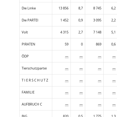
Die Linke
13 856
8,7
8 745
6,2
Die PARTEI
1 452
0,9
3 095
2,2
Volt
4 315
2,7
7 148
5,1
PIRATEN
59
0
869
0,6
ÖDP
—
—
—
—
Tierschutzpartei
—
—
—
—
T I E R S C H U T Z
—
—
—
—
FAMILIE
—
—
—
—
AUFBRUCH C
—
—
—
—
BIG
820
0,5
1 775
1,3