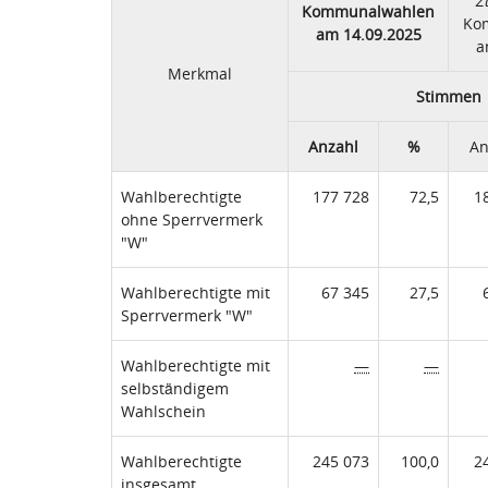
Z
Kommunalwahlen
Ko
am 14.09.2025
a
Merkmal
Stimmen
Anzahl
%
An
Wahlberechtigte
177 728
72,5
1
ohne Sperrvermerk
"W"
Wahlberechtigte mit
67 345
27,5
Sperrvermerk "W"
Wahlberechtigte mit
—
—
selbständigem
Wahlschein
Wahlberechtigte
245 073
100,0
2
insgesamt