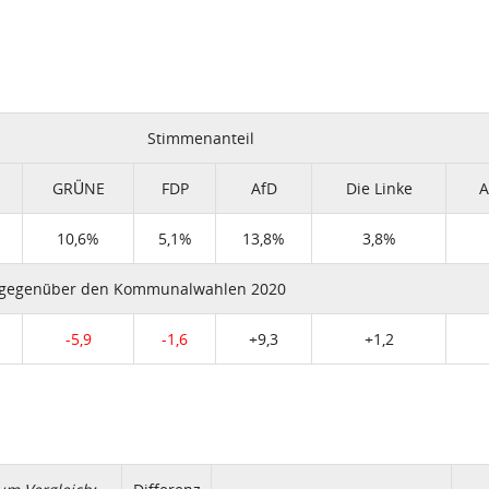
Stimmenanteil
GRÜNE
FDP
AfD
Die Linke
A
10,6%
5,1%
13,8%
3,8%
 gegenüber den Kommunalwahlen 2020
-5,9
-1,6
+9,3
+1,2