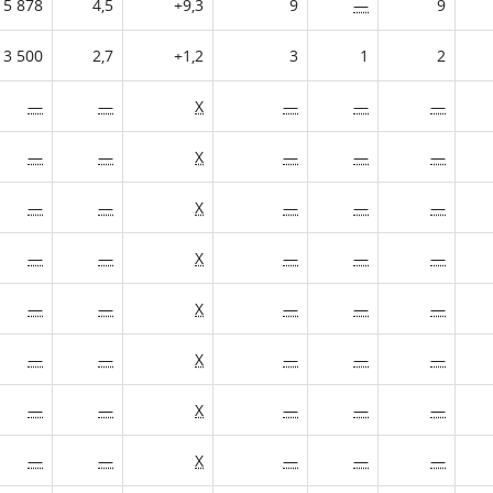
5 878
4,5
+9,3
9
—
9
3 500
2,7
+1,2
3
1
2
—
—
X
—
—
—
—
—
X
—
—
—
—
—
X
—
—
—
—
—
X
—
—
—
—
—
X
—
—
—
—
—
X
—
—
—
—
—
X
—
—
—
—
—
X
—
—
—