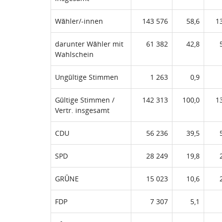
Wähler/-innen
143 576
58,6
1
darunter Wähler mit
61 382
42,8
Wahlschein
Ungültige Stimmen
1 263
0,9
Gültige Stimmen /
142 313
100,0
1
Vertr. insgesamt
CDU
56 236
39,5
SPD
28 249
19,8
GRÜNE
15 023
10,6
FDP
7 307
5,1