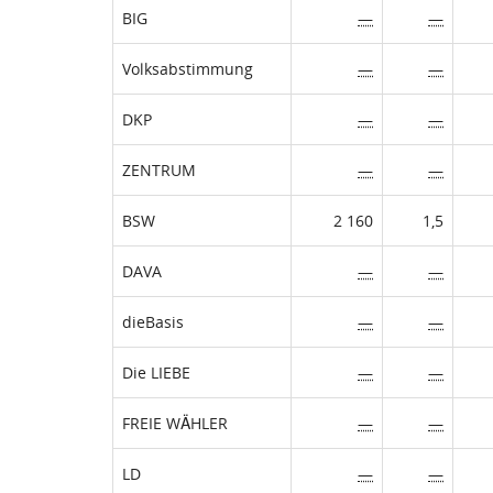
BIG
—
—
Volksabstimmung
—
—
DKP
—
—
ZENTRUM
—
—
BSW
2 160
1,5
DAVA
—
—
dieBasis
—
—
Die LIEBE
—
—
FREIE WÄHLER
—
—
LD
—
—