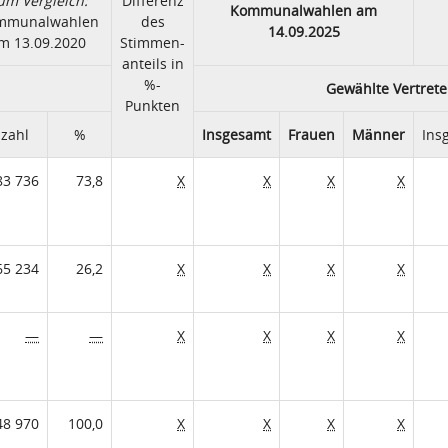
um Vergleich:
Differenz
Kommunalwahlen am
mmunalwahlen
des
14.09.2025
m 13.09.2020
Stimmen-
anteils in
%-
Gewählte Vertrete
Punkten
zahl
%
Insgesamt
Frauen
Männer
Ins
83 736
73,8
X
X
X
X
65 234
26,2
X
X
X
X
—
—
X
X
X
X
48 970
100,0
X
X
X
X