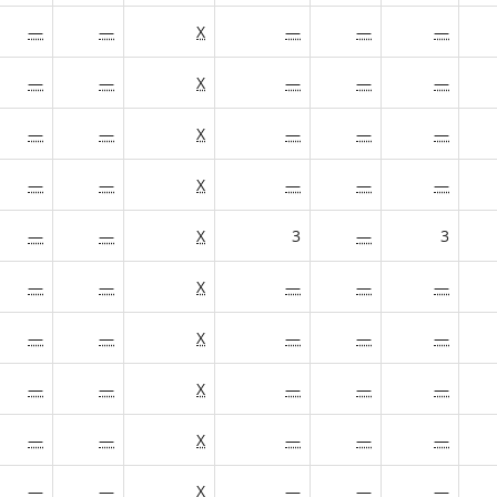
—
—
X
—
—
—
—
—
X
—
—
—
—
—
X
—
—
—
—
—
X
—
—
—
—
—
X
3
—
3
—
—
X
—
—
—
—
—
X
—
—
—
—
—
X
—
—
—
—
—
X
—
—
—
—
—
X
—
—
—