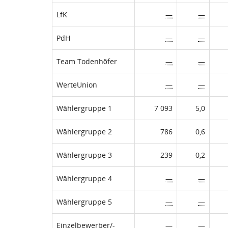
LfK
—
—
PdH
—
—
Team Todenhöfer
—
—
WerteUnion
—
—
Wählergruppe 1
7 093
5,0
Wählergruppe 2
786
0,6
Wählergruppe 3
239
0,2
Wählergruppe 4
—
—
Wählergruppe 5
—
—
Einzelbewerber/-
—
—