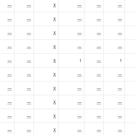
—
—
X
—
—
—
—
—
X
—
—
—
—
—
X
—
—
—
—
—
X
—
—
—
—
—
X
1
—
1
—
—
X
—
—
—
—
—
X
—
—
—
—
—
X
—
—
—
—
—
X
—
—
—
—
—
X
—
—
—