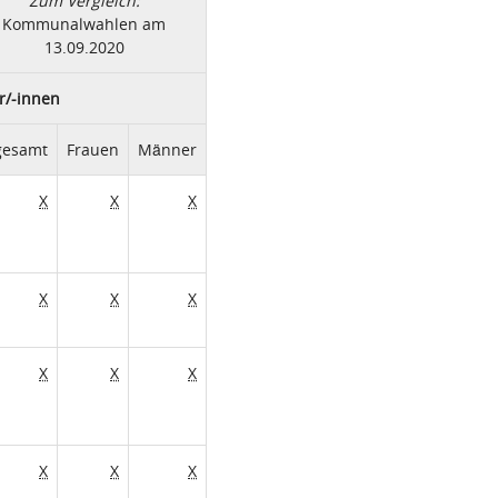
Zum Vergleich:
Kommunalwahlen am
13.09.2020
r/-innen
gesamt
Frauen
Männer
X
X
X
X
X
X
X
X
X
X
X
X