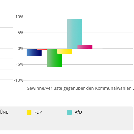
10%
5%
0%
-5%
-10%
Gewinne/Verluste gegenüber den Kommunalwahlen 
ÜNE
FDP
AfD