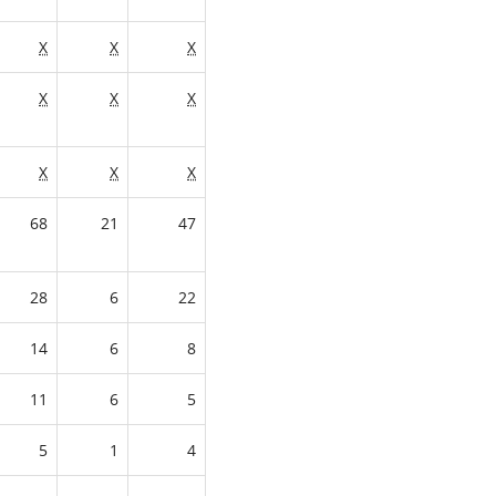
X
X
X
X
X
X
X
X
X
68
21
47
28
6
22
14
6
8
11
6
5
5
1
4