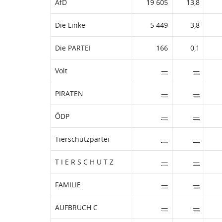
AfD
19 605
13,8
Die Linke
5 449
3,8
Die PARTEI
166
0,1
Volt
—
—
PIRATEN
—
—
ÖDP
—
—
Tierschutzpartei
—
—
T I E R S C H U T Z
—
—
FAMILIE
—
—
AUFBRUCH C
—
—