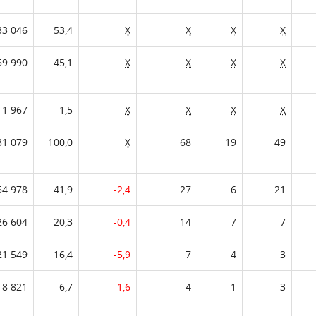
33 046
53,4
X
X
X
X
59 990
45,1
X
X
X
X
1 967
1,5
X
X
X
X
31 079
100,0
X
68
19
49
54 978
41,9
-2,4
27
6
21
26 604
20,3
-0,4
14
7
7
21 549
16,4
-5,9
7
4
3
8 821
6,7
-1,6
4
1
3