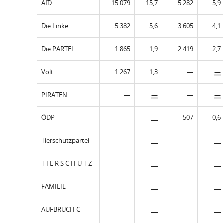
AfD
15 079
15,7
5 282
5,9
Die Linke
5 382
5,6
3 605
4,1
Die PARTEI
1 865
1,9
2 419
2,7
Volt
1 267
1,3
—
—
PIRATEN
—
—
—
—
ÖDP
—
—
507
0,6
Tierschutzpartei
—
—
—
—
T I E R S C H U T Z
—
—
—
—
FAMILIE
—
—
—
—
AUFBRUCH C
—
—
—
—