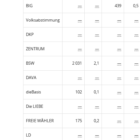
BIG
—
—
439
0,5
Volksabstimmung
—
—
—
—
DKP
—
—
—
—
ZENTRUM
—
—
—
—
BSW
2 031
2,1
—
—
DAVA
—
—
—
—
dieBasis
102
0,1
—
—
Die LIEBE
—
—
—
—
FREIE WÄHLER
175
0,2
—
—
LD
—
—
—
—