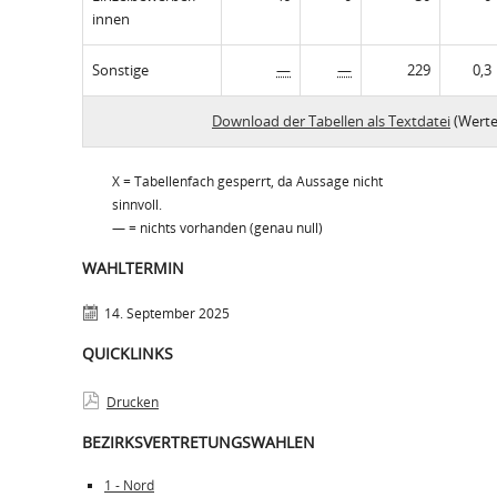
innen
Sonstige
—
—
229
0,3
Download der Tabellen als Textdatei
(Werte
X = Tabellenfach gesperrt, da Aussage nicht
sinnvoll.
— = nichts vorhanden (genau null)
WAHLTERMIN
14. September 2025
QUICKLINKS
Drucken
BEZIRKSVERTRETUNGSWAHLEN
1 - Nord