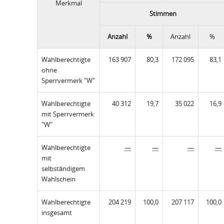
Merkmal
Stimmen
Anzahl
%
Anzahl
%
Wahlberechtigte
163 907
80,3
172 095
83,1
ohne
Sperrvermerk "W"
Wahlberechtigte
40 312
19,7
35 022
16,9
mit Sperrvermerk
"W"
Wahlberechtigte
—
—
—
—
mit
selbständigem
Wahlschein
Wahlberechtigte
204 219
100,0
207 117
100,0
insgesamt