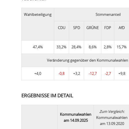
Wahlbeteiligung
Stimmenanteil
CDU
SPD
GRÜNE
FDP
AfD
47,4%
33,2%
28,4%
8,6%
2,8%
15,7%
Veränderung gegenüber den Kommunalwahlen 
+4,0
-0,8
+3,2
-12,7
-2,7
+9,8
ERGEBNISSE IM DETAIL
Zum Vergleich:
Kommunalwahlen
Kommunalwahlen
am 14.09.2025
am 13.09.2020