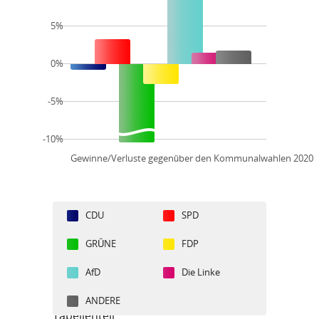
5%
0%
-5%
-10%
Gewinne/Verluste gegenüber den Kommunalwahlen 2020
CDU
SPD
GRÜNE
FDP
AfD
Die Linke
ANDERE
Tabellenteil