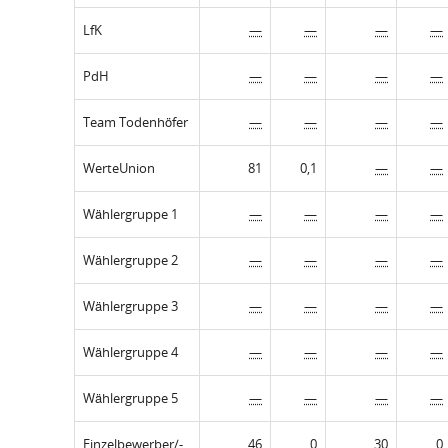
LfK
—
—
—
—
PdH
—
—
—
—
Team Todenhöfer
—
—
—
—
WerteUnion
81
0,1
—
—
Wählergruppe 1
—
—
—
—
Wählergruppe 2
—
—
—
—
Wählergruppe 3
—
—
—
—
Wählergruppe 4
—
—
—
—
Wählergruppe 5
—
—
—
—
Einzelbewerber/-
46
0
30
0