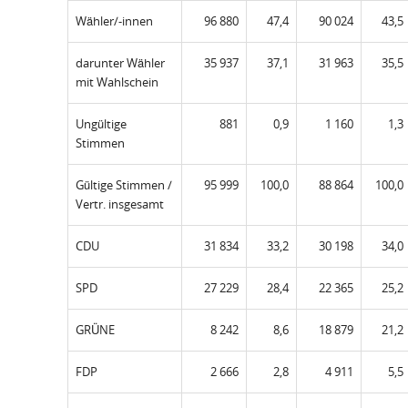
Wähler/-innen
96 880
47,4
90 024
43,5
darunter Wähler
35 937
37,1
31 963
35,5
mit Wahlschein
Ungültige
881
0,9
1 160
1,3
Stimmen
Gültige Stimmen /
95 999
100,0
88 864
100,0
Vertr. insgesamt
CDU
31 834
33,2
30 198
34,0
SPD
27 229
28,4
22 365
25,2
GRÜNE
8 242
8,6
18 879
21,2
FDP
2 666
2,8
4 911
5,5