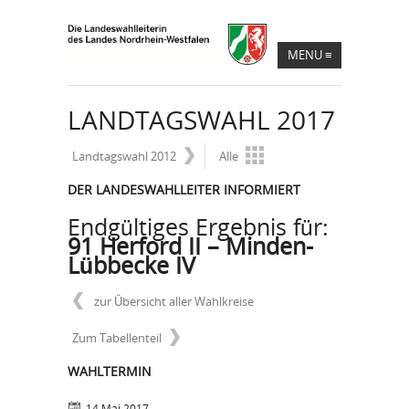
MENU
≡
LANDTAGSWAHL 2017
Landtagswahl 2012
Alle
DER LANDESWAHLLEITER INFORMIERT
Endgültiges Ergebnis für:
91 Herford II – Minden-
Lübbecke IV
zur Übersicht aller Wahlkreise
Zum Tabellenteil
WAHLTERMIN
14.Mai 2017