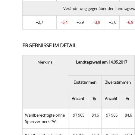
Veränderung gegenüber der Landtagswa
+2,7
-6,4
+5,9
-3,9
+3,0
-6,9
ERGEBNISSE IM DETAIL
Merkmal
Landtagswahl am 14.05.2017
Erststimmen
Zweitstimmen
Anzahl
%
Anzahl
%
Wahlberechtigte ohne
97 965
84,6
97 965
84,6
Sperrvermerk "W"