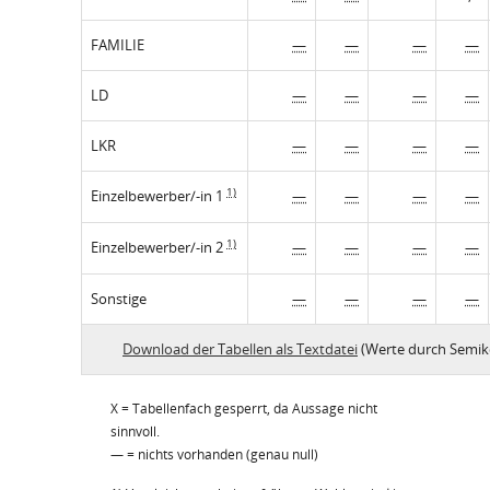
FAMILIE
—
—
—
—
LD
—
—
—
—
LKR
—
—
—
—
1)
Einzelbewerber/-in 1
—
—
—
—
1)
Einzelbewerber/-in 2
—
—
—
—
Sonstige
—
—
—
—
Download der Tabellen als Textdatei
(Werte durch Semik
X = Tabellenfach gesperrt, da Aussage nicht
sinnvoll.
— = nichts vorhanden (genau null)