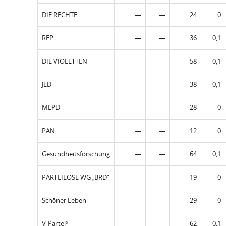
DIE RECHTE
—
—
24
0
REP
—
—
36
0,1
DIE VIOLETTEN
—
—
58
0,1
JED
—
—
38
0,1
MLPD
—
—
28
0
PAN
—
—
12
0
Gesundheitsforschung
—
—
64
0,1
PARTEILOSE WG „BRD“
—
—
19
0
Schöner Leben
—
—
29
0
V-Partei³
—
—
62
0,1