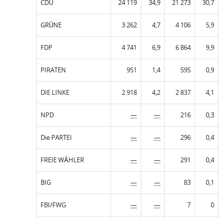
CDU
24 119
34,9
21 273
30,7
GRÜNE
3 262
4,7
4 106
5,9
FDP
4 741
6,9
6 864
9,9
PIRATEN
951
1,4
595
0,9
DIE LINKE
2 918
4,2
2 837
4,1
NPD
—
—
216
0,3
Die PARTEI
—
—
296
0,4
FREIE WÄHLER
—
—
291
0,4
BIG
—
—
83
0,1
FBI/FWG
—
—
7
0