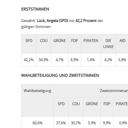
ERSTSTIMMEN
Gewählt:
Lück, Angela (SPD)
mit
42,2 Prozent
der
gültigen Stimmen
SPD
CDU
GRÜNE
FDP
PIRATEN
DIE
AfD
LINKE
42,2%
34,9%
4,7%
6,9%
1,4%
4,2%
5,8%
WAHLBETEILIGUNG UND ZWEITSTIMMEN
Wahlbeteiligung
Zweitstimmenant
SPD
CDU
GRÜNE
FDP
PIRAT
60,6%
37,6%
30,7%
5,9%
9,9%
0,9%