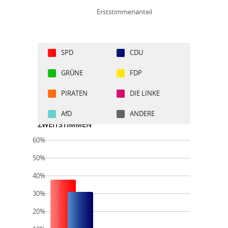
Erststimmenanteil
SPD
CDU
GRÜNE
FDP
PIRATEN
DIE LINKE
AfD
ANDERE
ZWEITSTIMMEN
60%
50%
40%
30%
20%