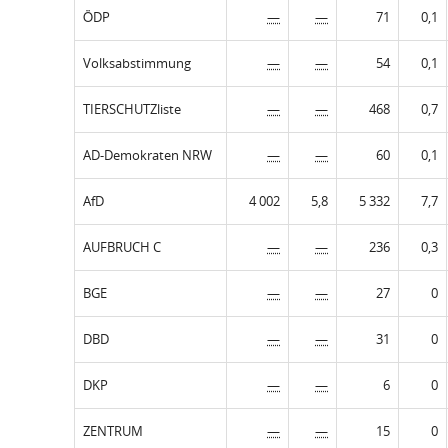
ÖDP
—
—
71
0,1
Volksabstimmung
—
—
54
0,1
TIERSCHUTZliste
—
—
468
0,7
AD-Demokraten NRW
—
—
60
0,1
AfD
4 002
5,8
5 332
7,7
AUFBRUCH C
—
—
236
0,3
BGE
—
—
27
0
DBD
—
—
31
0
DKP
—
—
6
0
ZENTRUM
—
—
15
0