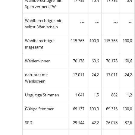
Wahlberechtigte mit
17 798
15,4
17 798
15,4
Sperrvermerk "W"
Wahlberechtigte mit
—
—
—
—
selbst. Wahlschein
Wahlberechtigte
115 763
100,0
115 763
100,0
insgesamt
Wähler/-innen
70 178
60,6
70 178
60,6
darunter mit
17 011
24,2
17 011
24,2
Wahlschein
Ungültige Stimmen
1 041
1,5
862
1,2
Gültige Stimmen
69 137
100,0
69 316
100,0
SPD
29 144
42,2
26 078
37,6