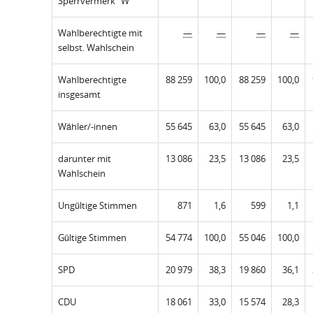
Sperrvermerk "W"
Wahlberechtigte mit
—
—
—
—
selbst. Wahlschein
Wahlberechtigte
88 259
100,0
88 259
100,0
insgesamt
Wähler/-innen
55 645
63,0
55 645
63,0
darunter mit
13 086
23,5
13 086
23,5
Wahlschein
Ungültige Stimmen
871
1,6
599
1,1
Gültige Stimmen
54 774
100,0
55 046
100,0
SPD
20 979
38,3
19 860
36,1
CDU
18 061
33,0
15 574
28,3