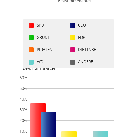
Erststimmenanteil
SPD
CDU
GRÜNE
FDP
PIRATEN
DIE LINKE
AfD
ANDERE
ZWEITSTIMMEN
60%
50%
40%
30%
20%
10%