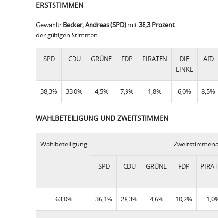
ERSTSTIMMEN
Gewählt:
Becker, Andreas (SPD)
mit
38,3 Prozent
der gültigen Stimmen
SPD
CDU
GRÜNE
FDP
PIRATEN
DIE
AfD
LINKE
38,3%
33,0%
4,5%
7,9%
1,8%
6,0%
8,5%
WAHLBETEILIGUNG UND ZWEITSTIMMEN
Wahlbeteiligung
Zweitstimmena
SPD
CDU
GRÜNE
FDP
PIRA
63,0%
36,1%
28,3%
4,6%
10,2%
1,0