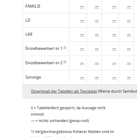
FAMILIE
—
—
—
—
LD
—
—
—
—
LKR
—
—
—
—
1)
Einzelbewerber/-in 1
—
—
—
—
1)
Einzelbewerber/-in 2
—
—
—
—
Sonstige
—
—
—
—
Download der Tabellen als Textdatei
(Werte durch Semikol
X = Tabellenfach gesperrt, da Aussage nicht
sinnvoll.
— = nichts vorhanden (genau null)
1) Vergleichsergebnisse früherer Wahlen sind im