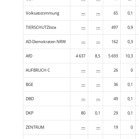
Volksabstimmung
—
—
65
0,1
TIERSCHUTZliste
—
—
497
0,9
AD-Demokraten NRW
—
—
162
0,3
AfD
4 637
8,5
5 693
10,3
AUFBRUCH C
—
—
26
0
BGE
—
—
36
0,1
DBD
—
—
49
0,1
DKP
80
0,1
29
0,1
ZENTRUM
—
—
19
0