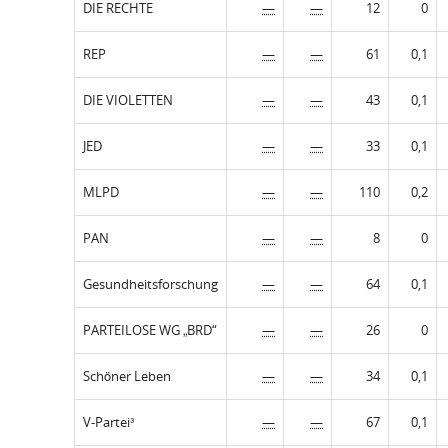
DIE RECHTE
—
—
12
0
REP
—
—
61
0,1
DIE VIOLETTEN
—
—
43
0,1
JED
—
—
33
0,1
MLPD
—
—
110
0,2
PAN
—
—
8
0
Gesundheitsforschung
—
—
64
0,1
PARTEILOSE WG „BRD“
—
—
26
0
Schöner Leben
—
—
34
0,1
V-Partei³
—
—
67
0,1