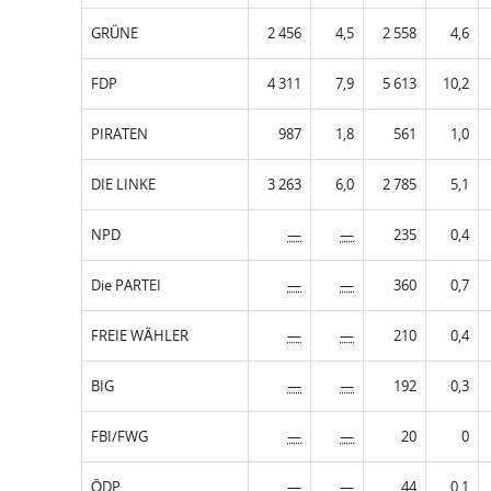
GRÜNE
2 456
4,5
2 558
4,6
FDP
4 311
7,9
5 613
10,2
PIRATEN
987
1,8
561
1,0
DIE LINKE
3 263
6,0
2 785
5,1
NPD
—
—
235
0,4
Die PARTEI
—
—
360
0,7
FREIE WÄHLER
—
—
210
0,4
BIG
—
—
192
0,3
FBI/FWG
—
—
20
0
ÖDP
—
—
44
0,1