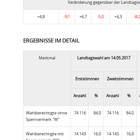
Veränderung gegenüber der Landtags
+4,8
-9,1
+6,7
-5,0
+4,3
-8,
ERGEBNISSE IM DETAIL
Merkmal
Landtagswahl am 14.05.2017
Erststimmen
Zweitstimmen
Anzahl
%
Anzahl
%
Wahlberechtigte ohne
74 116
84,0
74 116
84,0
Sperrvermerk "W"
Wahlberechtigte mit
14 143
16,0
14 143
16,0