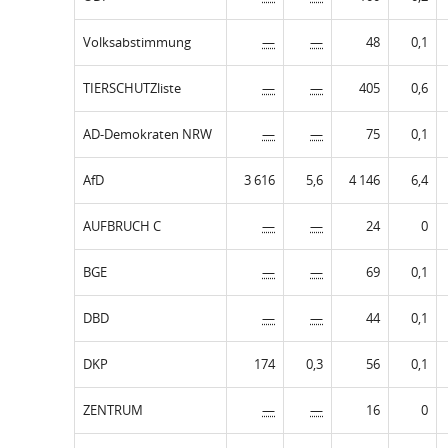
Volksabstimmung
—
—
48
0,1
TIERSCHUTZliste
—
—
405
0,6
AD-Demokraten NRW
—
—
75
0,1
AfD
3 616
5,6
4 146
6,4
AUFBRUCH C
—
—
24
0
BGE
—
—
69
0,1
DBD
—
—
44
0,1
DKP
174
0,3
56
0,1
ZENTRUM
—
—
16
0