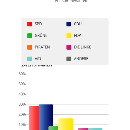
Erststimmenanteil
SPD
CDU
GRÜNE
FDP
PIRATEN
DIE LINKE
AfD
ANDERE
ZWEITSTIMMEN
60%
50%
40%
30%
20%
10%