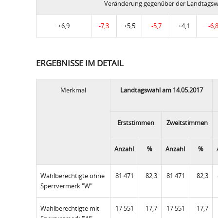
Veränderung gegenüber der Landtagsw
+6,9
-7,3
+5,5
-5,7
+4,1
-6,
ERGEBNISSE IM DETAIL
Merkmal
Landtagswahl am 14.05.2017
Erststimmen
Zweitstimmen
Anzahl
%
Anzahl
%
Wahlberechtigte ohne
81 471
82,3
81 471
82,3
Sperrvermerk "W"
Wahlberechtigte mit
17 551
17,7
17 551
17,7