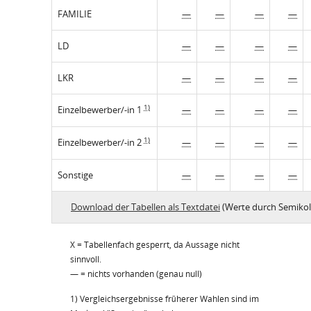
FAMILIE
—
—
—
—
LD
—
—
—
—
LKR
—
—
—
—
1)
Einzelbewerber/-in 1
—
—
—
—
1)
Einzelbewerber/-in 2
—
—
—
—
Sonstige
—
—
—
—
Download der Tabellen als Textdatei
(Werte durch Semikol
X = Tabellenfach gesperrt, da Aussage nicht
sinnvoll.
— = nichts vorhanden (genau null)
1) Vergleichsergebnisse früherer Wahlen sind im