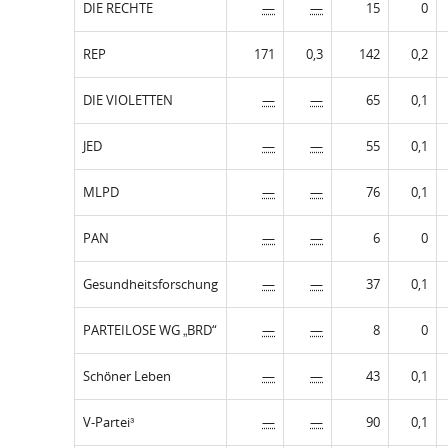
DIE RECHTE
—
—
15
0
REP
171
0,3
142
0,2
DIE VIOLETTEN
—
—
65
0,1
JED
—
—
55
0,1
MLPD
—
—
76
0,1
PAN
—
—
6
0
Gesundheitsforschung
—
—
37
0,1
PARTEILOSE WG „BRD“
—
—
8
0
Schöner Leben
—
—
43
0,1
V-Partei³
—
—
90
0,1