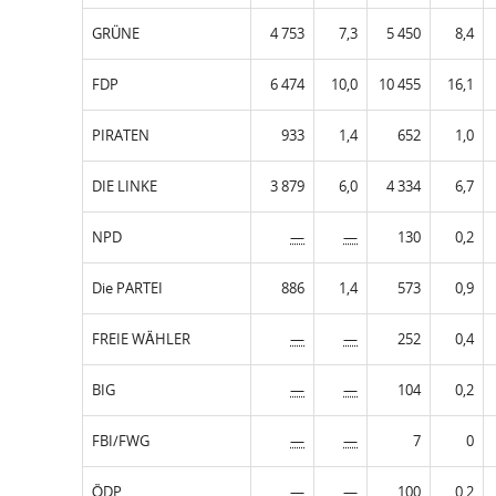
GRÜNE
4 753
7,3
5 450
8,4
FDP
6 474
10,0
10 455
16,1
PIRATEN
933
1,4
652
1,0
DIE LINKE
3 879
6,0
4 334
6,7
NPD
—
—
130
0,2
Die PARTEI
886
1,4
573
0,9
FREIE WÄHLER
—
—
252
0,4
BIG
—
—
104
0,2
FBI/FWG
—
—
7
0
ÖDP
—
—
100
0,2