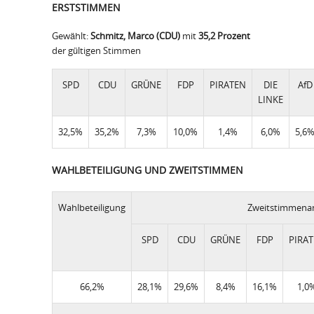
ERSTSTIMMEN
Gewählt:
Schmitz, Marco (CDU)
mit
35,2 Prozent
der gültigen Stimmen
SPD
CDU
GRÜNE
FDP
PIRATEN
DIE
AfD
LINKE
32,5%
35,2%
7,3%
10,0%
1,4%
6,0%
5,6
WAHLBETEILIGUNG UND ZWEITSTIMMEN
Wahlbeteiligung
Zweitstimmenan
SPD
CDU
GRÜNE
FDP
PIRA
66,2%
28,1%
29,6%
8,4%
16,1%
1,0