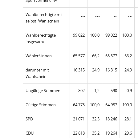
Sperrvermerk "W"
Wahlberechtigte mit
—
—
—
—
selbst. Wahlschein
Wahlberechtigte
99 022
100,0
99 022
100,0
insgesamt
Wähler/-innen
65 577
66,2
65 577
66,2
darunter mit
16 315
24,9
16 315
24,9
Wahlschein
Ungültige Stimmen
802
1,2
590
0,9
Gültige Stimmen
64 775
100,0
64 987
100,0
SPD
21 071
32,5
18 246
28,1
CDU
22 818
35,2
19 264
29,6