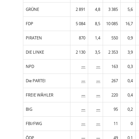
GRÜNE
2 891
4,8
3 385
5,6
FDP
5 084
8,5
10 085
16,7
PIRATEN
870
1,4
550
0,9
DIE LINKE
2 130
3,5
2 353
3,9
NPD
—
—
163
0,3
Die PARTEI
—
—
267
0,4
FREIE WÄHLER
—
—
220
0,4
BIG
—
—
95
0,2
FBI/FWG
—
—
11
0
ÖDP
—
—
49
0,1