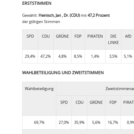
ERSTSTIMMEN
Gewählt:
Heinisch, Jan , Dr. (CDU)
mit
47,2 Prozent
der gültigen Stimmen
SPD
CDU
GRÜNE
FDP
PIRATEN
DIE
AfD
LINKE
29,4%
47,2%
4,8%
8,5%
1,4%
3,5%
5,1%
WAHLBETEILIGUNG UND ZWEITSTIMMEN
Wahlbeteiligung
Zweitstimmenan
SPD
CDU
GRÜNE
FDP
PIRA
69,7%
27,0%
35,9%
5,6%
16,7%
0,9