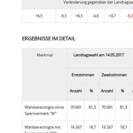
Veränderung gegenüber der Landtagsw
+6,5
-9,3
+8,3
-4,8
+3,7
-6,
ERGEBNISSE IM DETAIL
Merkmal
Landtagswahl am 14.05.2017
Erststimmen
Zweitstimmen
Anzahl
%
Anzahl
%
Wahlberechtigte ohne
70 841
81,3
70 841
81,3
Sperrvermerk "W"
Wahlberechtigte mit
16 267
18,7
16 267
18,7