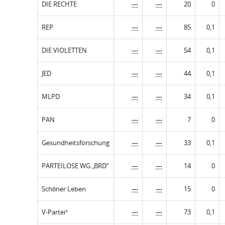
DIE RECHTE
—
—
20
0
REP
—
—
85
0,1
DIE VIOLETTEN
—
—
54
0,1
JED
—
—
44
0,1
MLPD
—
—
34
0,1
PAN
—
—
7
0
Gesundheitsforschung
—
—
33
0,1
PARTEILOSE WG „BRD“
—
—
14
0
Schöner Leben
—
—
15
0
V-Partei³
—
—
73
0,1