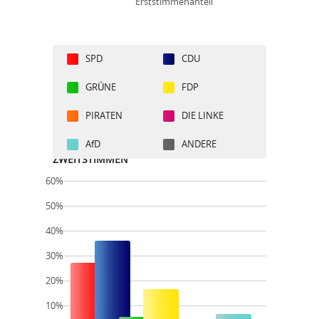
Erststimmenanteil
SPD
CDU
GRÜNE
FDP
PIRATEN
DIE LINKE
AfD
ANDERE
ZWEITSTIMMEN
60%
50%
40%
30%
20%
10%