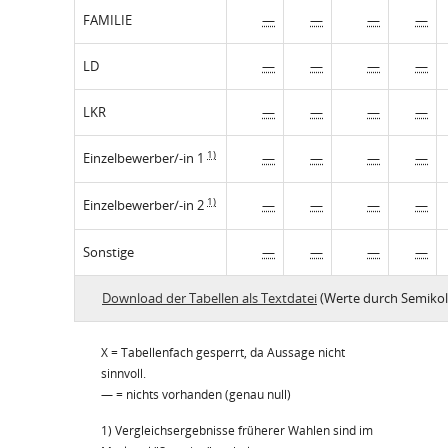
FAMILIE
—
—
—
—
LD
—
—
—
—
LKR
—
—
—
—
1)
Einzelbewerber/-in 1
—
—
—
—
1)
Einzelbewerber/-in 2
—
—
—
—
Sonstige
—
—
—
—
Download der Tabellen als Textdatei
(Werte durch Semikol
X = Tabellenfach gesperrt, da Aussage nicht
sinnvoll.
— = nichts vorhanden (genau null)
1) Vergleichsergebnisse früherer Wahlen sind im