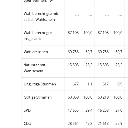
Sperrvermerk "W"
Wahlberechtigte mit
—
—
—
—
selbst. Wahlschein
Wahlberechtigte
87 108
100,0
87 108
100,0
insgesamt
Wähler/-innen
60 736
69,7
60 736
69,7
darunter mit
15 305
25,2
15 305
25,2
Wahlschein
Ungültige Stimmen
677
1,1
517
0,9
Gültige Stimmen
60 059
100,0
60 219
100,0
SPD
17 655
29,4
16 258
27,0
CDU
28 364
47,2
21 618
35,9