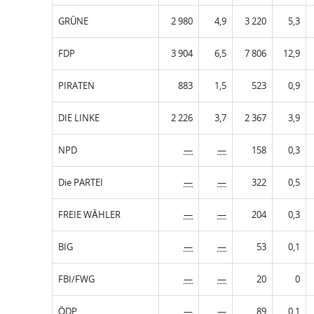
GRÜNE
2 980
4,9
3 220
5,3
FDP
3 904
6,5
7 806
12,9
PIRATEN
883
1,5
523
0,9
DIE LINKE
2 226
3,7
2 367
3,9
NPD
—
—
158
0,3
Die PARTEI
—
—
322
0,5
FREIE WÄHLER
—
—
204
0,3
BIG
—
—
53
0,1
FBI/FWG
—
—
20
0
ÖDP
—
—
89
0,1