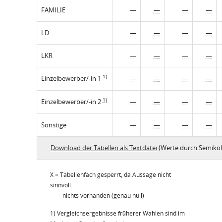
FAMILIE
—
—
—
—
LD
—
—
—
—
LKR
—
—
—
—
1)
Einzelbewerber/-in 1
—
—
—
—
1)
Einzelbewerber/-in 2
—
—
—
—
Sonstige
—
—
—
—
Download der Tabellen als Textdatei
(Werte durch Semikol
X = Tabellenfach gesperrt, da Aussage nicht
sinnvoll.
— = nichts vorhanden (genau null)
1) Vergleichsergebnisse früherer Wahlen sind im