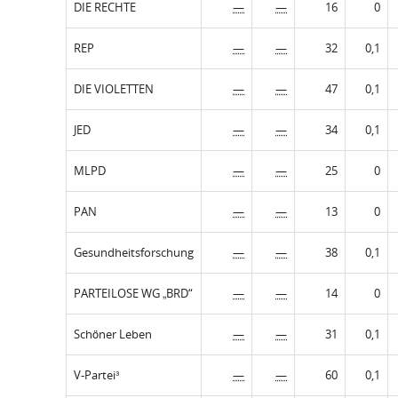
DIE RECHTE
—
—
16
0
REP
—
—
32
0,1
DIE VIOLETTEN
—
—
47
0,1
JED
—
—
34
0,1
MLPD
—
—
25
0
PAN
—
—
13
0
Gesundheitsforschung
—
—
38
0,1
PARTEILOSE WG „BRD“
—
—
14
0
Schöner Leben
—
—
31
0,1
V-Partei³
—
—
60
0,1