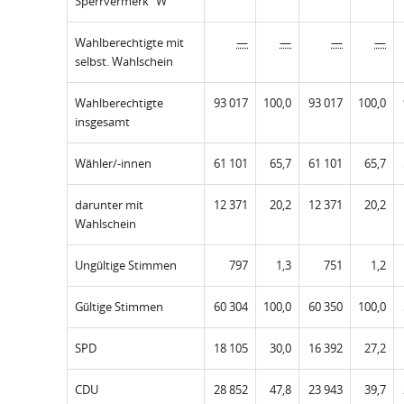
Sperrvermerk "W"
Wahlberechtigte mit
—
—
—
—
selbst. Wahlschein
Wahlberechtigte
93 017
100,0
93 017
100,0
insgesamt
Wähler/-innen
61 101
65,7
61 101
65,7
darunter mit
12 371
20,2
12 371
20,2
Wahlschein
Ungültige Stimmen
797
1,3
751
1,2
Gültige Stimmen
60 304
100,0
60 350
100,0
SPD
18 105
30,0
16 392
27,2
CDU
28 852
47,8
23 943
39,7