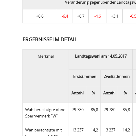
Veränderung gegenüber der Landtagsw
+6,6
-6,4
+6,7
-4,6
+3,1
-6,
ERGEBNISSE IM DETAIL
Merkmal
Landtagswahl am 14.05.2017
Erststimmen
Zweitstimmen
Anzahl
%
Anzahl
%
Wahlberechtigte ohne
79 780
85,8
79 780
85,8
Sperrvermerk "W"
Wahlberechtigte mit
13 237
14,2
13 237
14,2