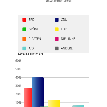
Erststimmenanteil
SPD
CDU
GRÜNE
FDP
PIRATEN
DIE LINKE
AfD
ANDERE
ZWEITSTIMMEN
60%
50%
40%
30%
20%
10%