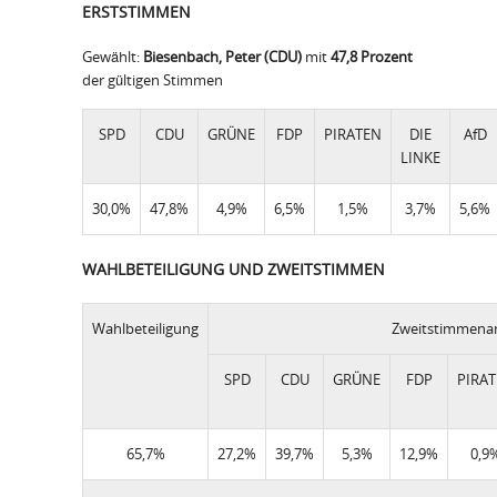
ERSTSTIMMEN
Gewählt:
Biesenbach, Peter (CDU)
mit
47,8 Prozent
der gültigen Stimmen
SPD
CDU
GRÜNE
FDP
PIRATEN
DIE
AfD
LINKE
30,0%
47,8%
4,9%
6,5%
1,5%
3,7%
5,6%
WAHLBETEILIGUNG UND ZWEITSTIMMEN
Wahlbeteiligung
Zweitstimmenan
SPD
CDU
GRÜNE
FDP
PIRA
65,7%
27,2%
39,7%
5,3%
12,9%
0,9