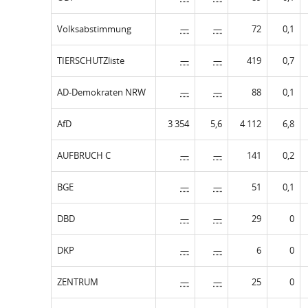
Volksabstimmung
—
—
72
0,1
TIERSCHUTZliste
—
—
419
0,7
AD-Demokraten NRW
—
—
88
0,1
AfD
3 354
5,6
4 112
6,8
AUFBRUCH C
—
—
141
0,2
BGE
—
—
51
0,1
DBD
—
—
29
0
DKP
—
—
6
0
ZENTRUM
—
—
25
0