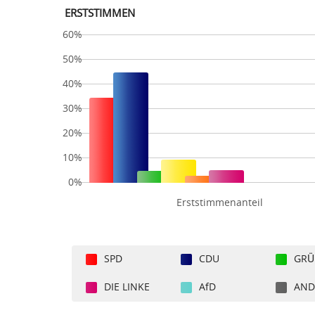
ERSTSTIMMEN
60%
50%
40%
30%
20%
10%
0%
Erststimmenanteil
SPD
CDU
GRÜ
DIE LINKE
AfD
AND