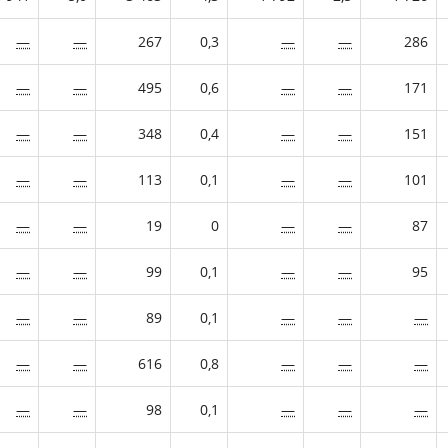
—
—
267
0,3
—
—
286
—
—
495
0,6
—
—
171
—
—
348
0,4
—
—
151
—
—
113
0,1
—
—
101
—
—
19
0
—
—
87
—
—
99
0,1
—
—
95
—
—
89
0,1
—
—
—
—
—
616
0,8
—
—
—
—
—
98
0,1
—
—
—