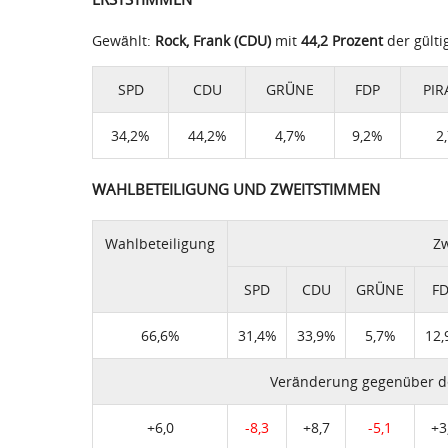
Gewählt:
Rock, Frank (CDU)
mit
44,2 Prozent
der gült
SPD
CDU
GRÜNE
FDP
PIR
34,2%
44,2%
4,7%
9,2%
2
WAHLBETEILIGUNG UND ZWEITSTIMMEN
Wahlbeteiligung
Zw
SPD
CDU
GRÜNE
F
66,6%
31,4%
33,9%
5,7%
12
Veränderung gegenüber d
+6,0
-8,3
+8,7
-5,1
+3