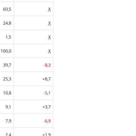
60,5
X
24,8
X
1,5
X
100,0
X
39,7
-8,3
25,3
+8,7
10,8
-5,1
9,1
+3,7
7,9
-6,9
2,4
+1,9