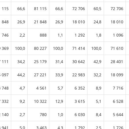
1 115
66,6
81 115
66,6
72 706
60,5
72 706
1 848
26,9
21 848
26,9
18 010
24,8
18 010
1 746
2,2
888
1,1
1 292
1,8
1 096
9 369
100,0
80 227
100,0
71 414
100,0
71 610
7 111
34,2
25 179
31,4
30 642
42,9
28 401
5 097
44,2
27 221
33,9
22 983
32,2
18 099
3 748
4,7
4 561
5,7
6 352
8,9
7 716
7 332
9,2
10 322
12,9
3 615
5,1
6 528
2 140
2,7
780
1,0
6 030
8,4
5 644
3 941
5,0
3 463
4,3
1 792
2,5
1 726