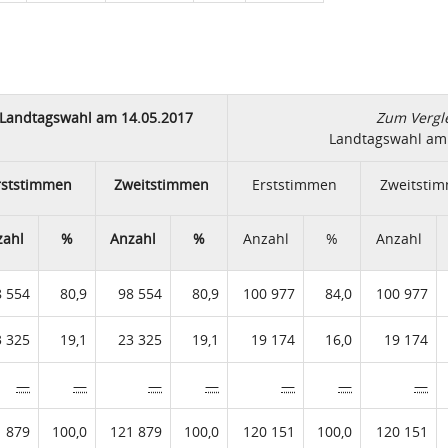
Landtagswahl am 14.05.2017
Zum Vergle
Landtagswahl am 
rststimmen
Zweitstimmen
Erststimmen
Zweitsti
zahl
%
Anzahl
%
Anzahl
%
Anzahl
8 554
80,9
98 554
80,9
100 977
84,0
100 977
3 325
19,1
23 325
19,1
19 174
16,0
19 174
—
—
—
—
—
—
—
1 879
100,0
121 879
100,0
120 151
100,0
120 151