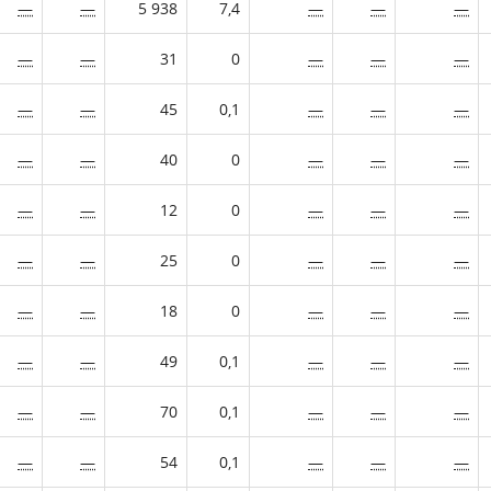
—
—
5 938
7,4
—
—
—
—
—
31
0
—
—
—
—
—
45
0,1
—
—
—
—
—
40
0
—
—
—
—
—
12
0
—
—
—
—
—
25
0
—
—
—
—
—
18
0
—
—
—
—
—
49
0,1
—
—
—
—
—
70
0,1
—
—
—
—
—
54
0,1
—
—
—