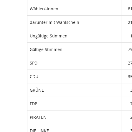
Wähler/-innen
8
darunter mit Wahlschein
2
Ungültige Stimmen
Gültige Stimmen
7
SPD
2
CDU
3
GRÜNE
FDP
PIRATEN
DIE LINKE