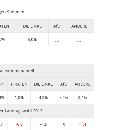
igen Stimmen
ATEN
DIE LINKE
AfD
ANDERE
,7%
5,0%
—
—
eitstimmenanteil
DP
PIRATEN
DIE LINKE
AfD
ANDERE
,9%
1,0%
4,3%
7,4%
3,4%
er Landtagswahl 2012
,7
-6,9
+1,9
X
-1,4