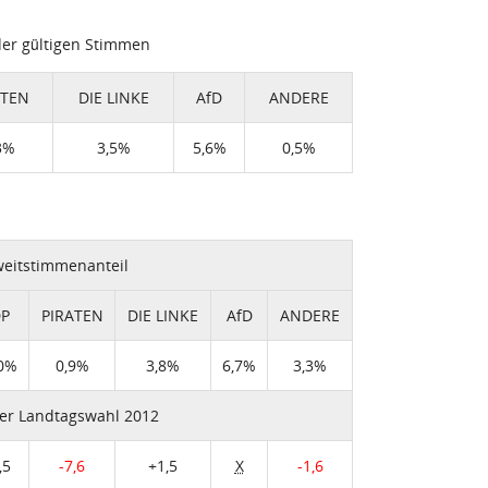
er gültigen Stimmen
ATEN
DIE LINKE
AfD
ANDERE
3%
3,5%
5,6%
0,5%
eitstimmenanteil
DP
PIRATEN
DIE LINKE
AfD
ANDERE
,0%
0,9%
3,8%
6,7%
3,3%
er Landtagswahl 2012
,5
-7,6
+1,5
X
-1,6