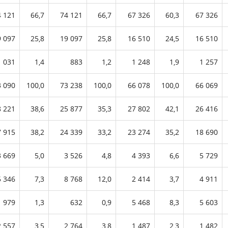
4 121
66,7
74 121
66,7
67 326
60,3
67 326
9 097
25,8
19 097
25,8
16 510
24,5
16 510
1 031
1,4
883
1,2
1 248
1,9
1 257
3 090
100,0
73 238
100,0
66 078
100,0
66 069
8 221
38,6
25 877
35,3
27 802
42,1
26 416
7 915
38,2
24 339
33,2
23 274
35,2
18 690
3 669
5,0
3 526
4,8
4 393
6,6
5 729
5 346
7,3
8 768
12,0
2 414
3,7
4 911
979
1,3
632
0,9
5 468
8,3
5 603
2 557
3,5
2 764
3,8
1 487
2,3
1 482