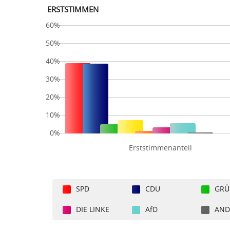
ERSTSTIMMEN
60%
50%
40%
30%
20%
10%
0%
Erststimmenanteil
SPD
CDU
GRÜ
DIE LINKE
AfD
AND