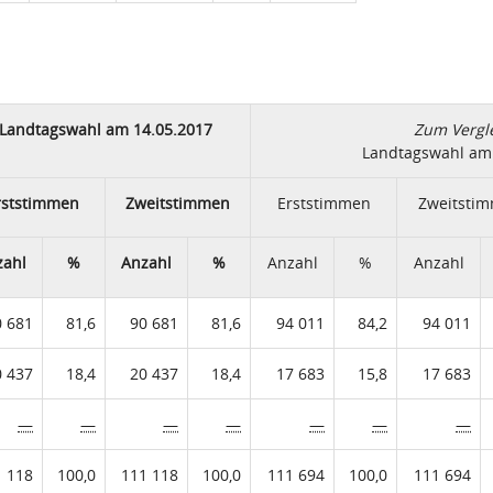
Landtagswahl am 14.05.2017
Zum Vergle
Landtagswahl am 
rststimmen
Zweitstimmen
Erststimmen
Zweitsti
zahl
%
Anzahl
%
Anzahl
%
Anzahl
0 681
81,6
90 681
81,6
94 011
84,2
94 011
0 437
18,4
20 437
18,4
17 683
15,8
17 683
—
—
—
—
—
—
—
1 118
100,0
111 118
100,0
111 694
100,0
111 694