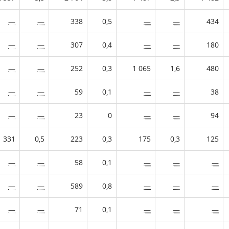
—
—
338
0,5
—
—
434
—
—
307
0,4
—
—
180
—
—
252
0,3
1 065
1,6
480
—
—
59
0,1
—
—
38
—
—
23
0
—
—
94
331
0,5
223
0,3
175
0,3
125
—
—
58
0,1
—
—
—
—
—
589
0,8
—
—
—
—
—
71
0,1
—
—
—