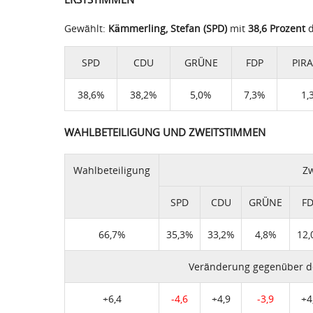
Gewählt:
Kämmerling, Stefan (SPD)
mit
38,6 Prozent
d
SPD
CDU
GRÜNE
FDP
PIR
38,6%
38,2%
5,0%
7,3%
1,
WAHLBETEILIGUNG UND ZWEITSTIMMEN
Wahlbeteiligung
Zw
SPD
CDU
GRÜNE
F
66,7%
35,3%
33,2%
4,8%
12
Veränderung gegenüber d
+6,4
-4,6
+4,9
-3,9
+4