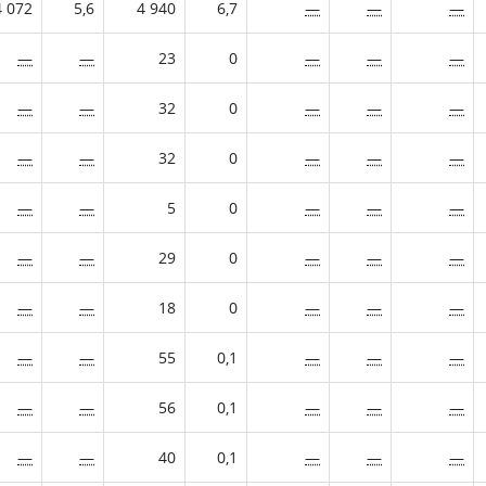
4 072
5,6
4 940
6,7
—
—
—
—
—
23
0
—
—
—
—
—
32
0
—
—
—
—
—
32
0
—
—
—
—
—
5
0
—
—
—
—
—
29
0
—
—
—
—
—
18
0
—
—
—
—
—
55
0,1
—
—
—
—
—
56
0,1
—
—
—
—
—
40
0,1
—
—
—