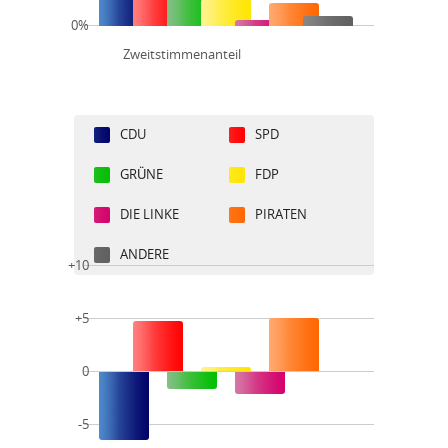
0%
Zweitstimmenanteil
CDU
SPD
GRÜNE
FDP
DIE LINKE
PIRATEN
ANDERE
+10
+5
0
-5