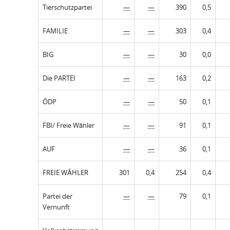
Tierschutzpartei
—
—
390
0,5
FAMILIE
—
—
303
0,4
BIG
—
—
30
0,0
Die PARTEI
—
—
163
0,2
ÖDP
—
—
50
0,1
FBI/ Freie Wähler
—
—
91
0,1
AUF
—
—
36
0,1
FREIE WÄHLER
301
0,4
254
0,4
Partei der
—
—
79
0,1
Vernunft