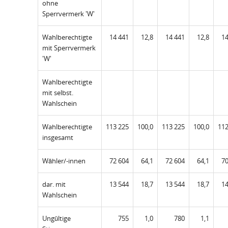
ohne
Sperrvermerk 'W'
Wahlberechtigte
14 441
12,8
14 441
12,8
14
mit Sperrvermerk
'W'
Wahlberechtigte
mit selbst.
Wahlschein
Wahlberechtigte
113 225
100,0
113 225
100,0
112
insgesamt
Wähler/-innen
72 604
64,1
72 604
64,1
70
dar. mit
13 544
18,7
13 544
18,7
14
Wahlschein
Ungültige
755
1,0
780
1,1