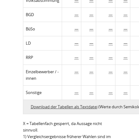
Volksabstimmung
—
—
—
—
BGD
—
—
—
—
BüSo
—
—
—
—
LD
—
—
—
—
RRP
—
—
—
—
Einzelbewerber / -
—
—
—
—
innen
Sonstige
—
—
—
—
Download der Tabellen als Textdatei
(Werte durch Semikolo
X = Tabellenfach gesperrt, da Aussage nicht
sinnvoll.
1) Vergleichsergebnisse früherer Wahlen sind im