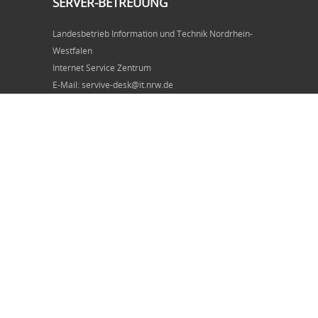
SERVER-BETREUUNG
Landesbetrieb Information und Technik Nordrhein-
Westfalen
Internet Service Zentrum
E-Mail: servive-desk@it.nrw.de