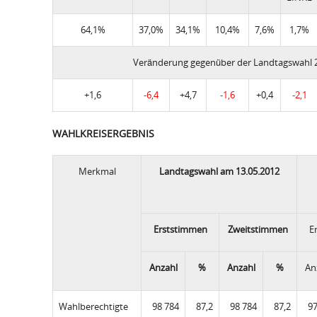
64,1%
37,0%
34,1%
10,4%
7,6%
1,7%
Veränderung gegenüber der Landtagswahl 
+1,6
-6,4
+4,7
-1,6
+0,4
-2,1
WAHLKREISERGEBNIS
Merkmal
Landtagswahl am 13.05.2012
Erststimmen
Zweitstimmen
E
Anzahl
%
Anzahl
%
An
Wahlberechtigte
98 784
87,2
98 784
87,2
97