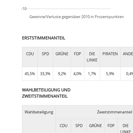
-10
Gewinne/Verluste gegenüber 2010 in Prozentpunkten
ERSTSTIMMENANTEIL
CDU
SPD
GRÜNE
FDP
DIE
PIRATEN
ANDE
LINKE
45,5%
33,3%
9,2%
4,0%
1,7%
5,9%
0,4
WAHLBETEILIGUNG UND
ZWEITSTIMMENANTEIL
Wahlbeteiligung
Zweitstimmenanteil
CDU
SPD
GRÜNE
FDP
DIE
LINKE