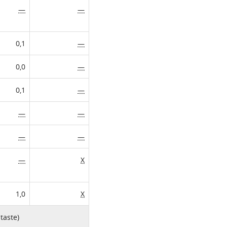
—
—
0,1
—
0,0
—
0,1
—
—
—
—
—
—
X
1,0
X
taste)