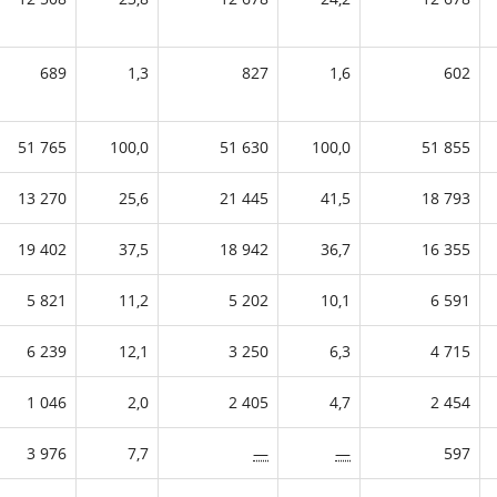
689
1,3
827
1,6
602
51 765
100,0
51 630
100,0
51 855
13 270
25,6
21 445
41,5
18 793
19 402
37,5
18 942
36,7
16 355
5 821
11,2
5 202
10,1
6 591
6 239
12,1
3 250
6,3
4 715
1 046
2,0
2 405
4,7
2 454
3 976
7,7
—
—
597