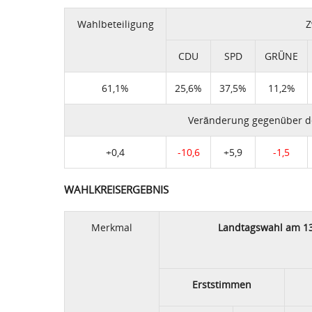
Wahlbeteiligung
Z
CDU
SPD
GRÜNE
61,1%
25,6%
37,5%
11,2%
Veränderung gegenüber d
+0,4
-10,6
+5,9
-1,5
WAHLKREISERGEBNIS
Merkmal
Landtagswahl am 13
Erststimmen