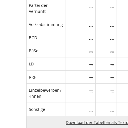
Partei der
—
—
Vernunft
Volksabstimmung
—
—
BGD
—
—
BüSo
—
—
LD
—
—
RRP
—
—
Einzelbewerber /
—
—
-innen
Sonstige
—
—
Download der Tabellen als Textd