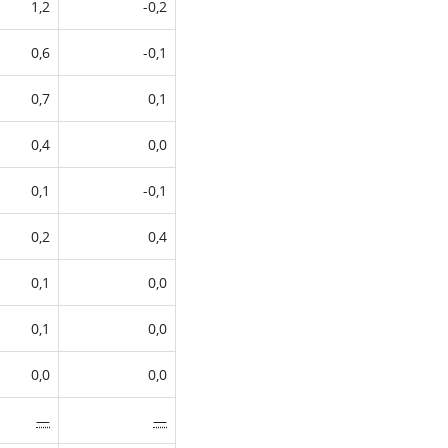
1,2
-0,2
0,6
-0,1
0,7
0,1
0,4
0,0
0,1
-0,1
0,2
0,4
0,1
0,0
0,1
0,0
0,0
0,0
—
—