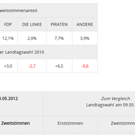
weitstimmenanteil
FDP
DIE LINKE
PIRATEN
ANDERE
12,1%
2,0%
7,7%
3,9%
er Landtagswahl 2010
+3,0
-2,7
+6,5
-0,6
.05.2012
Zum Vergleich
Landtagswahl am 09.05
Zweitstimmen
Erststimmen
Zweitstimm