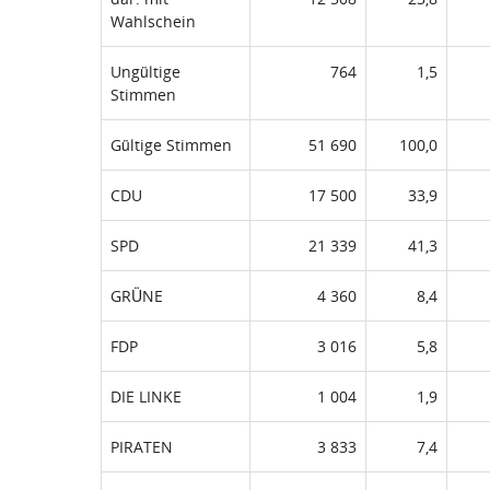
Wahlschein
Ungültige
764
1,5
Stimmen
Gültige Stimmen
51 690
100,0
CDU
17 500
33,9
SPD
21 339
41,3
GRÜNE
4 360
8,4
FDP
3 016
5,8
DIE LINKE
1 004
1,9
PIRATEN
3 833
7,4