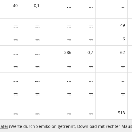
40
0,1
—
—
—
—
—
—
—
49
—
—
—
—
6
—
—
386
0,7
62
—
—
—
—
—
—
—
—
—
—
—
—
—
—
—
—
—
—
—
513
atei
(Werte durch Semikolon getrennt; Download mit rechter Maus