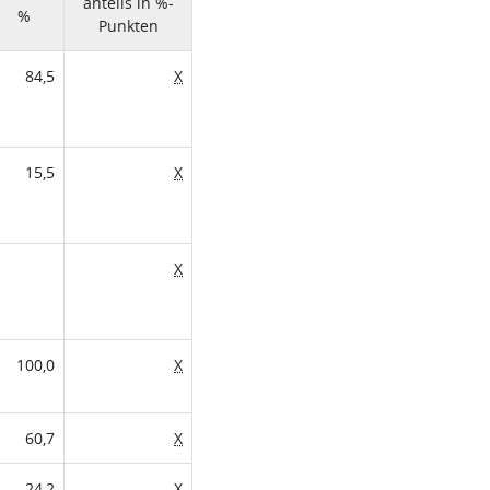
anteils in %-
%
Punkten
84,5
X
15,5
X
X
100,0
X
60,7
X
24,2
X