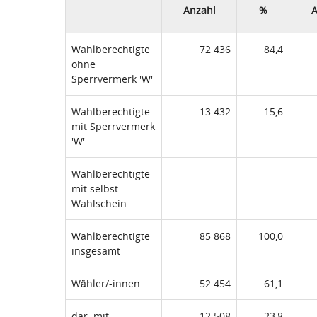
Anzahl
%
A
Wahlberechtigte
72 436
84,4
ohne
Sperrvermerk 'W'
Wahlberechtigte
13 432
15,6
mit Sperrvermerk
'W'
Wahlberechtigte
mit selbst.
Wahlschein
Wahlberechtigte
85 868
100,0
insgesamt
Wähler/-innen
52 454
61,1
dar. mit
12 508
23,8