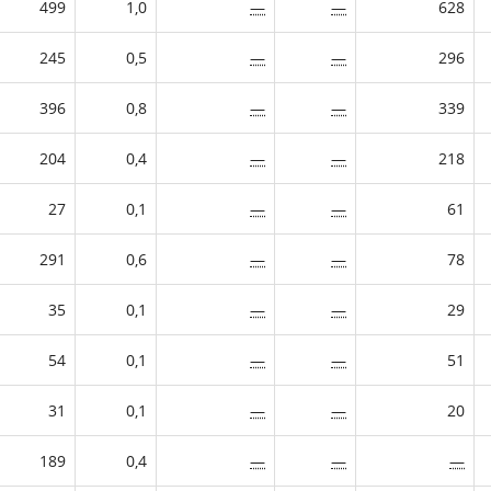
499
1,0
—
—
628
245
0,5
—
—
296
396
0,8
—
—
339
204
0,4
—
—
218
27
0,1
—
—
61
291
0,6
—
—
78
35
0,1
—
—
29
54
0,1
—
—
51
31
0,1
—
—
20
189
0,4
—
—
—