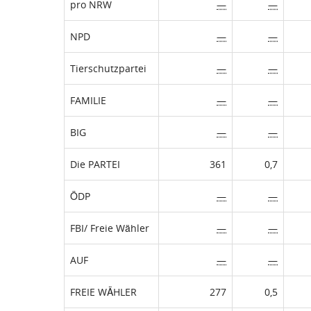
pro NRW
—
—
NPD
—
—
Tierschutzpartei
—
—
FAMILIE
—
—
BIG
—
—
Die PARTEI
361
0,7
ÖDP
—
—
FBI/ Freie Wähler
—
—
AUF
—
—
FREIE WÄHLER
277
0,5