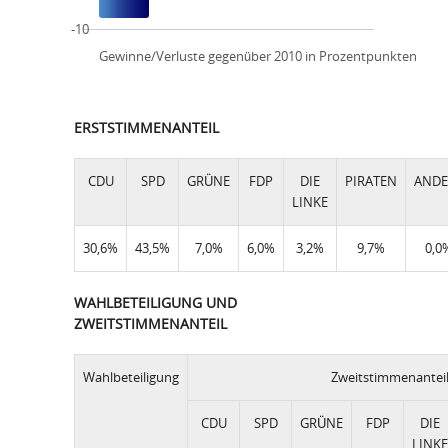
-10
Gewinne/Verluste gegenüber 2010 in Prozentpunkten
ERSTSTIMMENANTEIL
CDU
SPD
GRÜNE
FDP
DIE
PIRATEN
ANDE
LINKE
30,6%
43,5%
7,0%
6,0%
3,2%
9,7%
0,0
WAHLBETEILIGUNG UND
ZWEITSTIMMENANTEIL
Wahlbeteiligung
Zweitstimmenantei
CDU
SPD
GRÜNE
FDP
DIE
LINKE