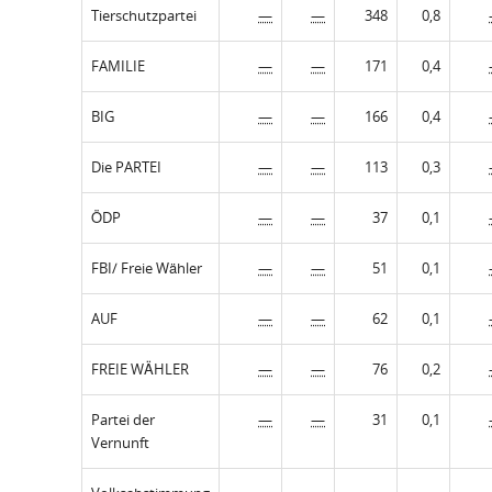
Tierschutzpartei
—
—
348
0,8
FAMILIE
—
—
171
0,4
BIG
—
—
166
0,4
Die PARTEI
—
—
113
0,3
ÖDP
—
—
37
0,1
FBI/ Freie Wähler
—
—
51
0,1
AUF
—
—
62
0,1
FREIE WÄHLER
—
—
76
0,2
Partei der
—
—
31
0,1
Vernunft