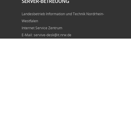
SERVER-BETREUUNG
Landesbetrieb Information und Technik Nordrhein-
Westfalen
Internet Service Zentrum
E-Mail: servive-desk@it.nrw.de