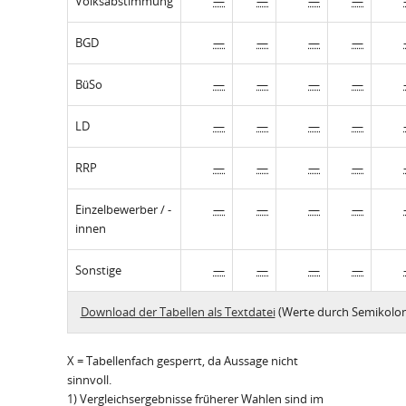
Volksabstimmung
—
—
—
—
BGD
—
—
—
—
BüSo
—
—
—
—
LD
—
—
—
—
RRP
—
—
—
—
Einzelbewerber / -
—
—
—
—
innen
Sonstige
—
—
—
—
Download der Tabellen als Textdatei
(Werte durch Semikolon
X = Tabellenfach gesperrt, da Aussage nicht
sinnvoll.
1) Vergleichsergebnisse früherer Wahlen sind im