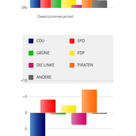
0%
Zweitstimmenanteil
CDU
SPD
GRÜNE
FDP
DIE LINKE
PIRATEN
ANDERE
+10
+5
0
-5