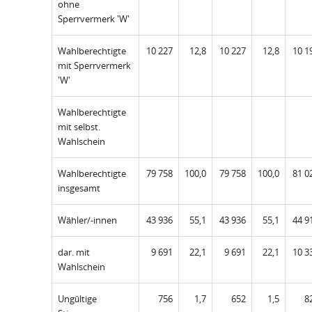
ohne
Sperrvermerk 'W'
Wahlberechtigte
10 227
12,8
10 227
12,8
10 1
mit Sperrvermerk
'W'
Wahlberechtigte
mit selbst.
Wahlschein
Wahlberechtigte
79 758
100,0
79 758
100,0
81 0
insgesamt
Wähler/-innen
43 936
55,1
43 936
55,1
44 9
dar. mit
9 691
22,1
9 691
22,1
10 3
Wahlschein
Ungültige
756
1,7
652
1,5
8