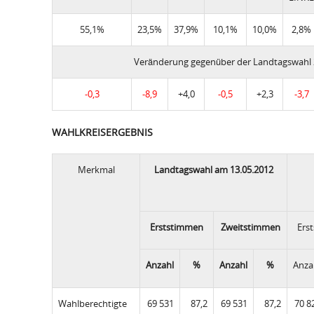
55,1%
23,5%
37,9%
10,1%
10,0%
2,8%
Veränderung gegenüber der Landtagswahl
-0,3
-8,9
+4,0
-0,5
+2,3
-3,7
WAHLKREISERGEBNIS
Merkmal
Landtagswahl am 13.05.2012
Erststimmen
Zweitstimmen
Ers
Anzahl
%
Anzahl
%
Anza
Wahlberechtigte
69 531
87,2
69 531
87,2
70 8