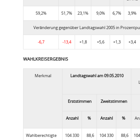
59,2%
51,7%
23,1%
9,0%
6,7%
3,9%
Veränderung gegenüber Landtagswahl 2005 in Prozentp
-6,7
-13,4
+1,8
+5,6
+1,3
+3,4
WAHLKREISERGEBNIS
Merkmal
Landtagswahl am 09.05.2010
Erststimmen
Zweitstimmen
Anzahl
%
Anzahl
%
An
Wahlberechtigte
104 330
88,6
104 330
88,6
104