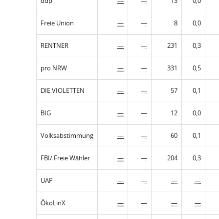
ddp
—
—
13
0,0
Freie Union
—
—
8
0,0
RENTNER
—
—
231
0,3
pro NRW
—
—
331
0,5
DIE VIOLETTEN
—
—
57
0,1
BIG
—
—
12
0,0
Volksabstimmung
—
—
60
0,1
FBI/ Freie Wähler
—
—
204
0,3
UAP
—
—
—
—
ÖkoLinX
—
—
—
—