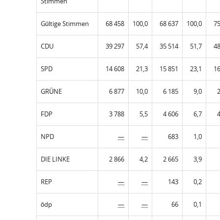
Stimmen
Gültige Stimmen
68 458
100,0
68 637
100,0
75
CDU
39 297
57,4
35 514
51,7
48
SPD
14 608
21,3
15 851
23,1
16
GRÜNE
6 877
10,0
6 185
9,0
FDP
3 788
5,5
4 606
6,7
NPD
—
—
683
1,0
DIE LINKE
2 866
4,2
2 665
3,9
REP
—
—
143
0,2
ödp
—
—
66
0,1