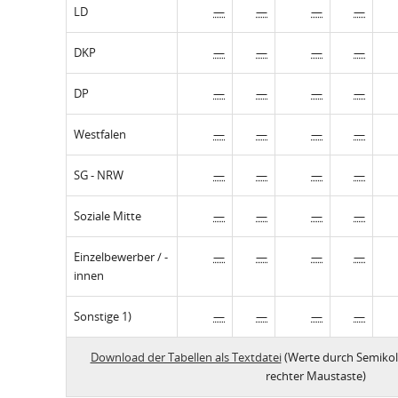
LD
—
—
—
—
DKP
—
—
—
—
DP
—
—
—
—
Westfalen
—
—
—
—
SG - NRW
—
—
—
—
Soziale Mitte
—
—
—
—
Einzelbewerber / -
—
—
—
—
innen
Sonstige 1)
—
—
—
—
Download der Tabellen als Textdatei
(Werte durch Semikol
rechter Maustaste)