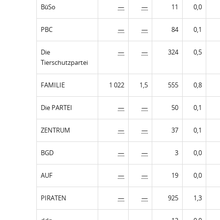
BüSo
—
—
11
0,0
PBC
—
—
84
0,1
Die
—
—
324
0,5
Tierschutzpartei
FAMILIE
1 022
1,5
555
0,8
Die PARTEI
—
—
50
0,1
ZENTRUM
—
—
37
0,1
BGD
—
—
3
0,0
AUF
—
—
19
0,0
PIRATEN
—
—
925
1,3