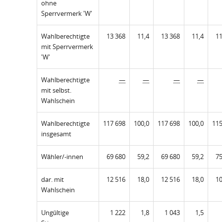
ohne
Sperrvermerk 'W'
Wahlberechtigte
13 368
11,4
13 368
11,4
11
mit Sperrvermerk
'W'
Wahlberechtigte
—
—
—
—
mit selbst.
Wahlschein
Wahlberechtigte
117 698
100,0
117 698
100,0
115
insgesamt
Wähler/-innen
69 680
59,2
69 680
59,2
75
dar. mit
12 516
18,0
12 516
18,0
10
Wahlschein
Ungültige
1 222
1,8
1 043
1,5