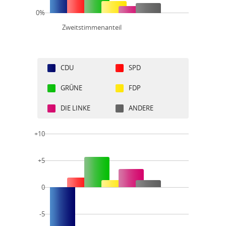
0%
Zweitstimmenanteil
CDU
SPD
GRÜNE
FDP
DIE LINKE
ANDERE
+10
+5
0
-5