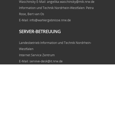
Waschinsky E-Mail: angelika.waschinsky@mik.nrw.de
Information und Technik Nordrhein-Westfalen: Petra
Rose, Bert van Os
E-Mail: info@wahlergebnisse.nrw.de
SERVER-BETREUUNG
Landesbetrieb Information und Technik Nordrhein-
Westfalen
Internet Service Zentrum
E-Mail: servive-desk@it.nrw.de