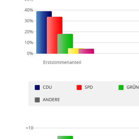
40%
30%
20%
10%
0%
Erststimmenanteil
CDU
SPD
GRÜN
ANDERE
+10