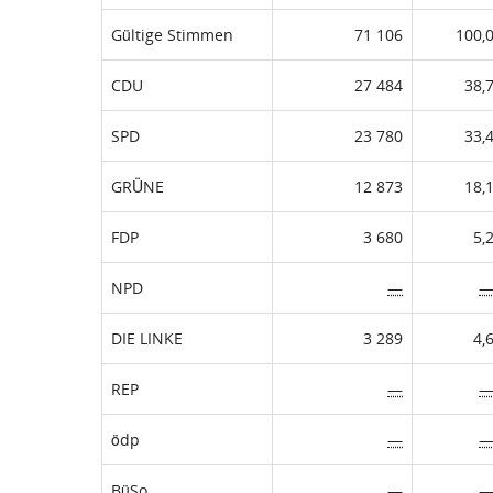
Gültige Stimmen
71 106
100,
CDU
27 484
38,
SPD
23 780
33,
GRÜNE
12 873
18,
FDP
3 680
5,
NPD
—
DIE LINKE
3 289
4,
REP
—
ödp
—
BüSo
—