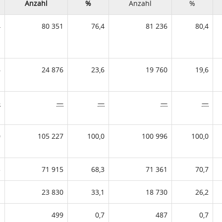
Anzahl
%
Anzahl
%
4
80 351
76,4
81 236
80,4
6
24 876
23,6
19 760
19,6
—
—
—
—
—
0
105 227
100,0
100 996
100,0
3
71 915
68,3
71 361
70,7
1
23 830
33,1
18 730
26,2
1
499
0,7
487
0,7