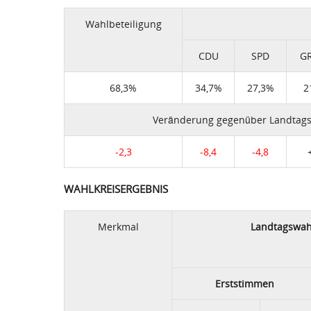
Wahlbeteiligung
CDU
SPD
G
68,3%
34,7%
27,3%
2
Veränderung gegenüber Landtags
-2,3
-8,4
-4,8
WAHLKREISERGEBNIS
Merkmal
Landtagswah
Erststimmen