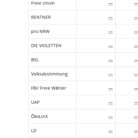
Freie Union
—
RENTNER
—
pro NRW
—
DIE VIOLETTEN
—
BIG
—
Volksabstimmung
—
FBI/ Freie Wähler
—
UAP
—
ÖkoLinX
—
LD
—