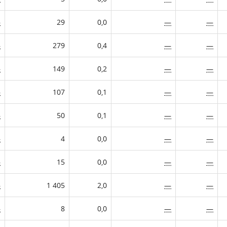
—
29
0,0
—
—
—
279
0,4
—
—
—
149
0,2
—
—
—
107
0,1
—
—
—
50
0,1
—
—
—
4
0,0
—
—
—
15
0,0
—
—
—
1 405
2,0
—
—
—
8
0,0
—
—