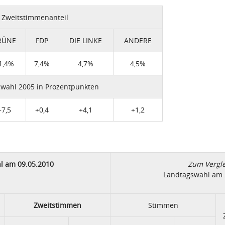
Zweitstimmenanteil
RÜNE
FDP
DIE LINKE
ANDERE
1,4%
7,4%
4,7%
4,5%
wahl 2005 in Prozentpunkten
+7,5
+0,4
+4,1
+1,2
l am 09.05.2010
Zum Vergle
Landtagswahl am 
Zweitstimmen
Stimmen