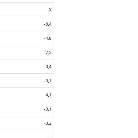
X
-8,4
-4,8
7,5
0,4
-0,1
4,1
-0,1
-0,2
—