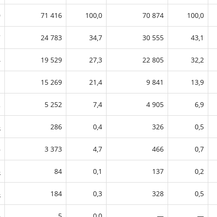
0
71 416
100,0
70 874
100,0
7
24 783
34,7
30 555
43,1
4
19 529
27,3
22 805
32,2
1
15 269
21,4
9 841
13,9
2
5 252
7,4
4 905
6,9
—
286
0,4
326
0,5
6
3 373
4,7
466
0,7
—
84
0,1
137
0,2
—
184
0,3
328
0,5
—
5
0,0
—
—