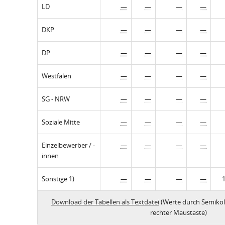
LD
—
—
—
—
DKP
—
—
—
—
DP
—
—
—
—
Westfalen
—
—
—
—
SG - NRW
—
—
—
—
Soziale Mitte
—
—
—
—
Einzelbewerber / -
—
—
—
—
innen
Sonstige 1)
—
—
—
—
Download der Tabellen als Textdatei
(Werte durch Semikol
rechter Maustaste)