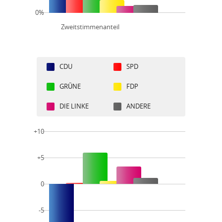
0%
Zweitstimmenanteil
CDU
SPD
GRÜNE
FDP
DIE LINKE
ANDERE
+10
+5
0
-5