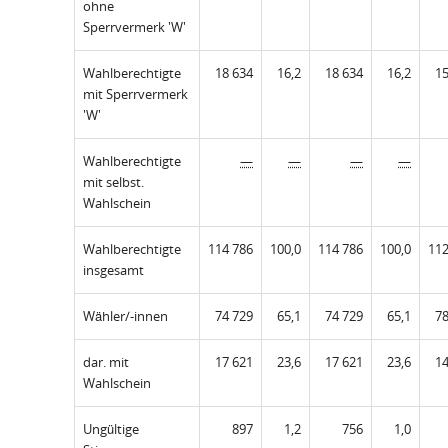
ohne
Sperrvermerk 'W'
Wahlberechtigte
18 634
16,2
18 634
16,2
15
mit Sperrvermerk
'W'
Wahlberechtigte
—
—
—
—
mit selbst.
Wahlschein
Wahlberechtigte
114 786
100,0
114 786
100,0
112
insgesamt
Wähler/-innen
74 729
65,1
74 729
65,1
78
dar. mit
17 621
23,6
17 621
23,6
14
Wahlschein
Ungültige
897
1,2
756
1,0