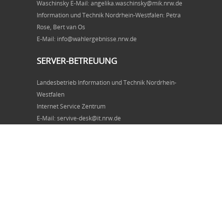
Waschinsky E-Mail: angelika.waschinsky@mik.nrw.de
Information und Technik Nordrhein-Westfalen: Petra
Rose, Bert van Os
E-Mail: info@wahlergebnisse.nrw.de
SERVER-BETREUUNG
Landesbetrieb Information und Technik Nordrhein-
Westfalen
Internet Service Zentrum
E-Mail: servive-desk@it.nrw.de