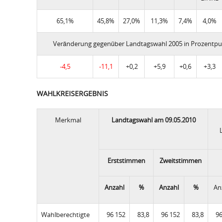
65,1%
45,8%
27,0%
11,3%
7,4%
4,0%
Veränderung gegenüber Landtagswahl 2005 in Prozentp
-4,5
-11,1
+0,2
+5,9
+0,6
+3,3
WAHLKREISERGEBNIS
Merkmal
Landtagswahl am 09.05.2010
Erststimmen
Zweitstimmen
Anzahl
%
Anzahl
%
An
Wahlberechtigte
96 152
83,8
96 152
83,8
96