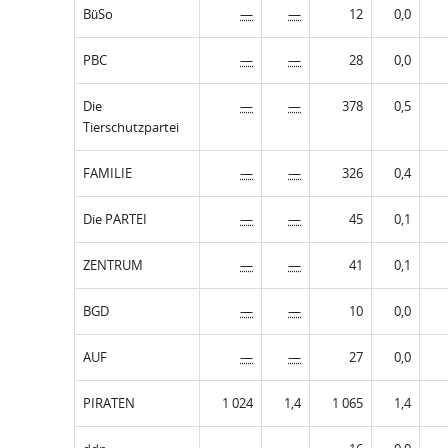
BüSo
—
—
12
0,0
PBC
—
—
28
0,0
Die
—
—
378
0,5
Tierschutzpartei
FAMILIE
—
—
326
0,4
Die PARTEI
—
—
45
0,1
ZENTRUM
—
—
41
0,1
BGD
—
—
10
0,0
AUF
—
—
27
0,0
PIRATEN
1 024
1,4
1 065
1,4