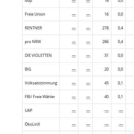
ddp
—
—
16
0,0
Freie Union
—
—
16
0,0
RENTNER
—
—
278
0,4
pro NRW
—
—
286
0,4
DIE VIOLETTEN
—
—
31
0,0
BIG
—
—
20
0,0
Volksabstimmung
—
—
45
0,1
FBI/ Freie Wähler
—
—
40
0,1
UAP
—
—
—
—
ÖkoLinX
—
—
—
—