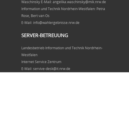
Waschinsky E-Mail: angelika.waschinsky@mik.nrw.de
Information und Technik Nordrhein-Westfalen: Petra
Rose, Bert van Os
E-Mail: info@wahlergebnisse.nrw.de
SERVER-BETREUUNG
Landesbetrieb Information und Technik Nordrhein-
Westfalen
Internet Service Zentrum
E-Mail: servive-desk@it.nrw.de