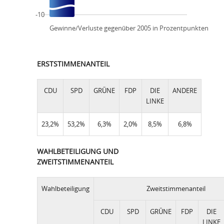
-10
Gewinne/Verluste gegenüber 2005 in Prozentpunkten
ERSTSTIMMENANTEIL
CDU
SPD
GRÜNE
FDP
DIE
ANDERE
LINKE
23,2%
53,2%
6,3%
2,0%
8,5%
6,8%
WAHLBETEILIGUNG UND
ZWEITSTIMMENANTEIL
Wahlbeteiligung
Zweitstimmenanteil
CDU
SPD
GRÜNE
FDP
DIE
LINKE