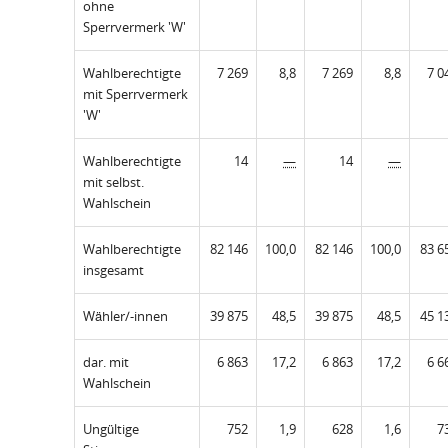
ohne
Sperrvermerk 'W'
Wahlberechtigte
7 269
8,8
7 269
8,8
7 0
mit Sperrvermerk
'W'
Wahlberechtigte
14
—
14
—
mit selbst.
Wahlschein
Wahlberechtigte
82 146
100,0
82 146
100,0
83 6
insgesamt
Wähler/-innen
39 875
48,5
39 875
48,5
45 1
dar. mit
6 863
17,2
6 863
17,2
6 6
Wahlschein
Ungültige
752
1,9
628
1,6
7