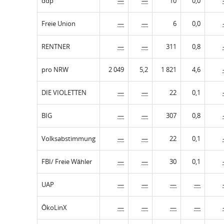
ddp
—
—
10
0,0
Freie Union
—
—
6
0,0
RENTNER
—
—
311
0,8
pro NRW
2 049
5,2
1 821
4,6
DIE VIOLETTEN
—
—
22
0,1
BIG
—
—
307
0,8
Volksabstimmung
—
—
22
0,1
FBI/ Freie Wähler
—
—
30
0,1
UAP
—
—
—
—
ÖkoLinX
—
—
—
—