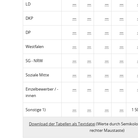
LD
—
—
—
—
DKP
—
—
—
—
DP
—
—
—
—
Westfalen
—
—
—
—
SG - NRW
—
—
—
—
Soziale Mitte
—
—
—
—
Einzelbewerber / -
—
—
—
—
innen
Sonstige 1)
—
—
—
—
1 5
Download der Tabellen als Textdatei
(Werte durch Semikolo
rechter Maustaste)