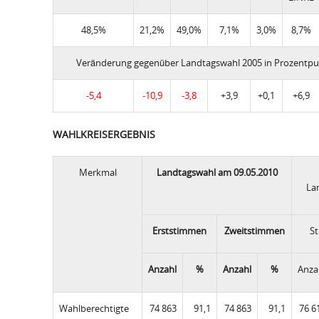
48,5%
21,2%
49,0%
7,1%
3,0%
8,7%
Veränderung gegenüber Landtagswahl 2005 in Prozentp
-5,4
-10,9
-3,8
+3,9
+0,1
+6,9
WAHLKREISERGEBNIS
Merkmal
Landtagswahl am 09.05.2010
La
Erststimmen
Zweitstimmen
S
Anzahl
%
Anzahl
%
Anza
Wahlberechtigte
74 863
91,1
74 863
91,1
76 6