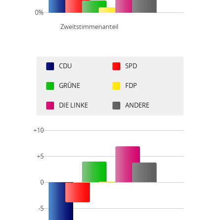
0%
Zweitstimmenanteil
CDU
SPD
GRÜNE
FDP
DIE LINKE
ANDERE
+10
+5
0
-5