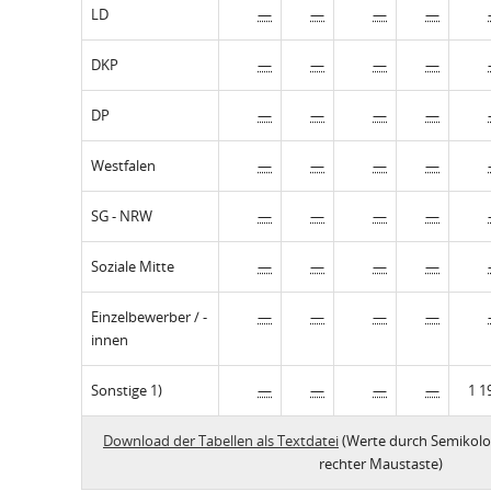
LD
—
—
—
—
DKP
—
—
—
—
DP
—
—
—
—
Westfalen
—
—
—
—
SG - NRW
—
—
—
—
Soziale Mitte
—
—
—
—
Einzelbewerber / -
—
—
—
—
innen
Sonstige 1)
—
—
—
—
1 1
Download der Tabellen als Textdatei
(Werte durch Semikolo
rechter Maustaste)