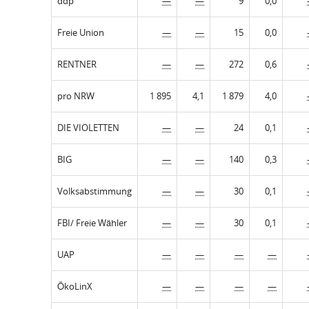
ddp
—
—
9
0,0
Freie Union
—
—
15
0,0
RENTNER
—
—
272
0,6
pro NRW
1 895
4,1
1 879
4,0
DIE VIOLETTEN
—
—
24
0,1
BIG
—
—
140
0,3
Volksabstimmung
—
—
30
0,1
FBI/ Freie Wähler
—
—
30
0,1
UAP
—
—
—
—
ÖkoLinX
—
—
—
—