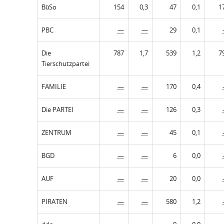
BüSo
154
0,3
47
0,1
1
PBC
—
—
29
0,1
Die
787
1,7
539
1,2
7
Tierschutzpartei
FAMILIE
—
—
170
0,4
Die PARTEI
—
—
126
0,3
ZENTRUM
—
—
45
0,1
BGD
—
—
6
0,0
AUF
—
—
20
0,0
PIRATEN
—
—
580
1,2