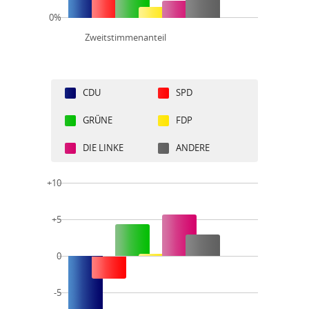
0%
Zweitstimmenanteil
CDU
SPD
GRÜNE
FDP
DIE LINKE
ANDERE
+10
+5
0
-5