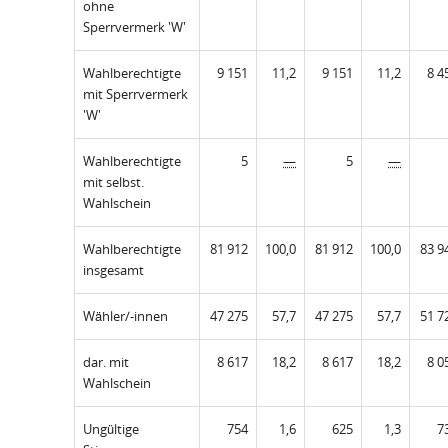
ohne
Sperrvermerk 'W'
Wahlberechtigte
9 151
11,2
9 151
11,2
8 4
mit Sperrvermerk
'W'
Wahlberechtigte
5
—
5
—
mit selbst.
Wahlschein
Wahlberechtigte
81 912
100,0
81 912
100,0
83 9
insgesamt
Wähler/-innen
47 275
57,7
47 275
57,7
51 7
dar. mit
8 617
18,2
8 617
18,2
8 0
Wahlschein
Ungültige
754
1,6
625
1,3
7