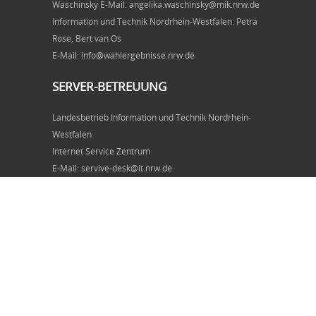
Waschinsky E-Mail: angelika.waschinsky@mik.nrw.de
Information und Technik Nordrhein-Westfalen: Petra
Rose, Bert van Os
E-Mail: info@wahlergebnisse.nrw.de
SERVER-BETREUUNG
Landesbetrieb Information und Technik Nordrhein-
Westfalen
Internet Service Zentrum
E-Mail: servive-desk@it.nrw.de