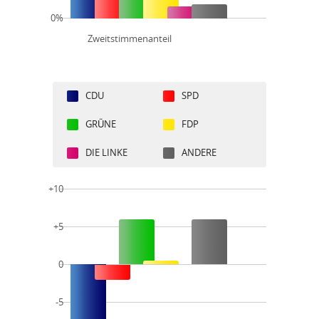
0%
Zweitstimmenanteil
CDU
SPD
GRÜNE
FDP
DIE LINKE
ANDERE
+10
+5
0
-5