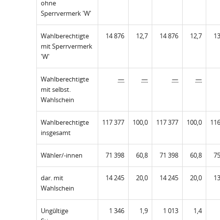
ohne
Sperrvermerk 'W'
Wahlberechtigte
14 876
12,7
14 876
12,7
13
mit Sperrvermerk
'W'
Wahlberechtigte
—
—
—
—
mit selbst.
Wahlschein
Wahlberechtigte
117 377
100,0
117 377
100,0
116
insgesamt
Wähler/-innen
71 398
60,8
71 398
60,8
75
dar. mit
14 245
20,0
14 245
20,0
13
Wahlschein
Ungültige
1 346
1,9
1 013
1,4