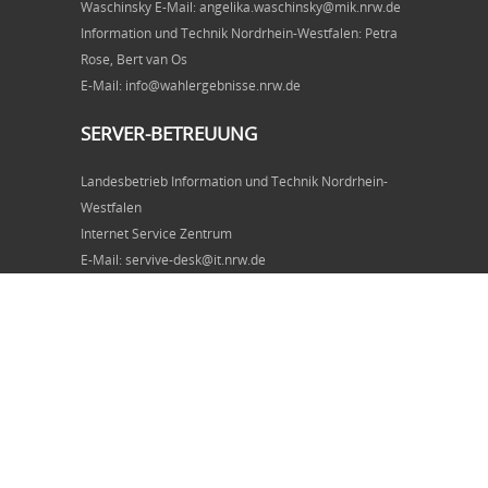
Waschinsky E-Mail: angelika.waschinsky@mik.nrw.de
Information und Technik Nordrhein-Westfalen: Petra
Rose, Bert van Os
E-Mail: info@wahlergebnisse.nrw.de
SERVER-BETREUUNG
Landesbetrieb Information und Technik Nordrhein-
Westfalen
Internet Service Zentrum
E-Mail: servive-desk@it.nrw.de