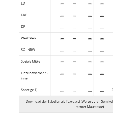
LD
—
—
—
—
DKP
—
—
—
—
DP
—
—
—
—
Westfalen
—
—
—
—
SG - NRW
—
—
—
—
Soziale Mitte
—
—
—
—
Einzelbewerber / -
—
—
—
—
innen
Sonstige 1)
—
—
—
—
Download der Tabellen als Textdatei
(Werte durch Semikol
rechter Maustaste)