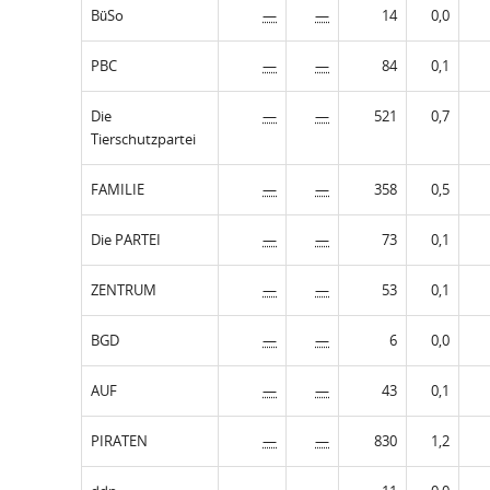
BüSo
—
—
14
0,0
PBC
—
—
84
0,1
Die
—
—
521
0,7
Tierschutzpartei
FAMILIE
—
—
358
0,5
Die PARTEI
—
—
73
0,1
ZENTRUM
—
—
53
0,1
BGD
—
—
6
0,0
AUF
—
—
43
0,1
PIRATEN
—
—
830
1,2