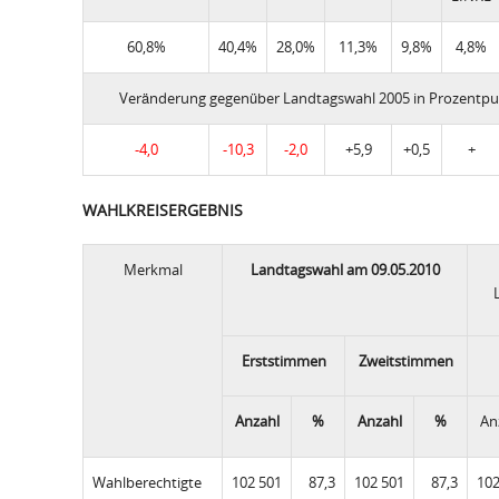
60,8%
40,4%
28,0%
11,3%
9,8%
4,8%
Veränderung gegenüber Landtagswahl 2005 in Prozentp
-4,0
-10,3
-2,0
+5,9
+0,5
+
WAHLKREISERGEBNIS
Merkmal
Landtagswahl am 09.05.2010
Erststimmen
Zweitstimmen
Anzahl
%
Anzahl
%
An
Wahlberechtigte
102 501
87,3
102 501
87,3
102