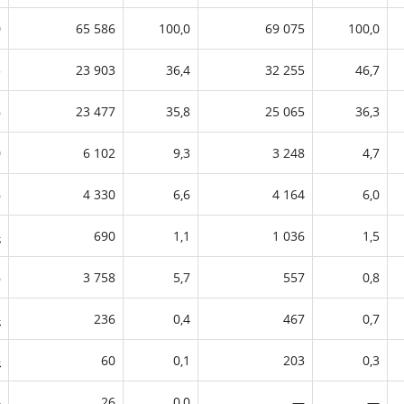
0
65 586
100,0
69 075
100,0
5
23 903
36,4
32 255
46,7
6
23 477
35,8
25 065
36,3
0
6 102
9,3
3 248
4,7
6
4 330
6,6
4 164
6,0
—
690
1,1
1 036
1,5
6
3 758
5,7
557
0,8
—
236
0,4
467
0,7
—
60
0,1
203
0,3
—
26
0,0
—
—