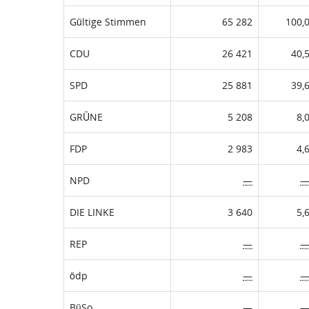
Gültige Stimmen
65 282
100,
CDU
26 421
40,
SPD
25 881
39,
GRÜNE
5 208
8,
FDP
2 983
4,
NPD
—
DIE LINKE
3 640
5,
REP
—
ödp
—
BüSo
—