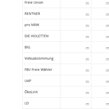
Freie Union
—
RENTNER
—
pro NRW
—
DIE VIOLETTEN
—
BIG
—
Volksabstimmung
—
FBI/ Freie Wähler
—
UAP
—
ÖkoLinX
—
LD
—