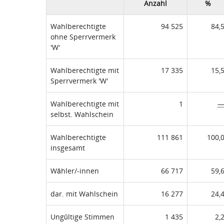
Anzahl
%
Wahlberechtigte
94 525
84,
ohne Sperrvermerk
'W'
Wahlberechtigte mit
17 335
15,
Sperrvermerk 'W'
Wahlberechtigte mit
1
selbst. Wahlschein
Wahlberechtigte
111 861
100,
insgesamt
Wähler/-innen
66 717
59,
dar. mit Wahlschein
16 277
24,
Ungültige Stimmen
1 435
2,