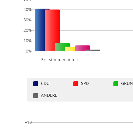
40%
30%
20%
10%
0%
Erststimmenanteil
CDU
SPD
GRÜN
ANDERE
+10