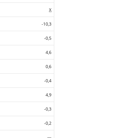
X
-10,3
-0,5
4,6
0,6
-0,4
4,9
-0,3
-0,2
—