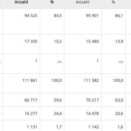
Anzahl
%
Anzahl
%
5
94 525
84,5
95 901
86,1
5
17 335
15,5
15 480
13,9
—
1
—
1
—
0
111 861
100,0
111 382
100,0
6
66 717
59,6
70 217
63,0
4
16 277
24,4
14 478
20,6
2
1 131
1,7
1 142
1,6