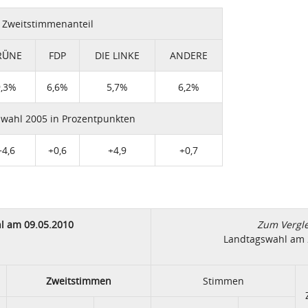
Zweitstimmenanteil
RÜNE
FDP
DIE LINKE
ANDERE
9,3%
6,6%
5,7%
6,2%
wahl 2005 in Prozentpunkten
+4,6
+0,6
+4,9
+0,7
l am 09.05.2010
Zum Vergle
Landtagswahl am 
Zweitstimmen
Stimmen