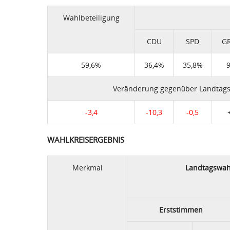
Wahlbeteiligung
CDU
SPD
G
59,6%
36,4%
35,8%
Veränderung gegenüber Landtags
-3,4
-10,3
-0,5
WAHLKREISERGEBNIS
Merkmal
Landtagswah
Erststimmen