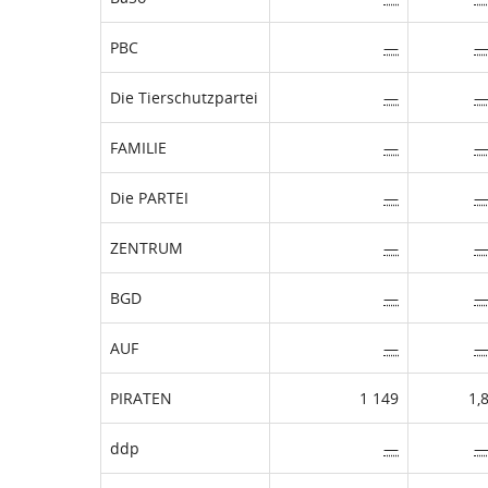
PBC
—
Die Tierschutzpartei
—
FAMILIE
—
Die PARTEI
—
ZENTRUM
—
BGD
—
AUF
—
PIRATEN
1 149
1,
ddp
—