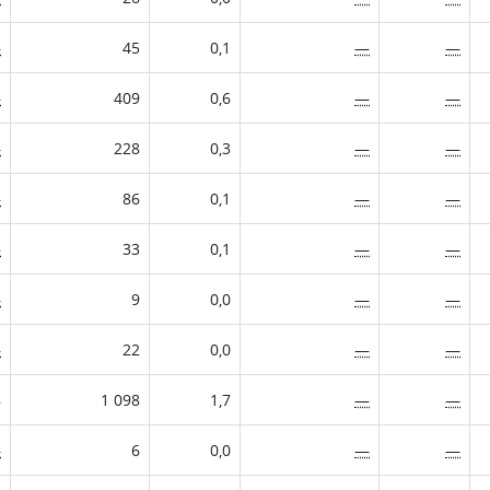
—
45
0,1
—
—
—
409
0,6
—
—
—
228
0,3
—
—
—
86
0,1
—
—
—
33
0,1
—
—
—
9
0,0
—
—
—
22
0,0
—
—
8
1 098
1,7
—
—
—
6
0,0
—
—