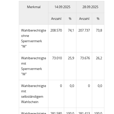
Merkmal
14.09.2025
28.09.2025
Anzahl
%
Anzahl
%
Wahlberechtigte
208.570
74,1
207.737
73,8
ohne
Sperrvermerk
"W"
Wahlberechtigte
73.010
25,9
73.676
26,2
mit
Sperrvermerk
"W"
Wahlberechtigte
0
0,0
0
0,0
mit
selbständigem
Wahlschein
Wahlberechtigte
281.580
100,0
281.413
100,0