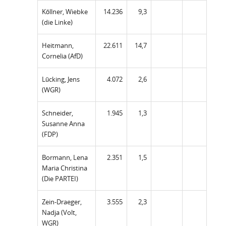
Köllner, Wiebke
14.236
9,3
(die Linke)
Heitmann,
22.611
14,7
Cornelia (AfD)
Lücking, Jens
4.072
2,6
(WGR)
Schneider,
1.945
1,3
Susanne Anna
(FDP)
Bormann, Lena
2.351
1,5
Maria Christina
(Die PARTEI)
Zein-Draeger,
3.555
2,3
Nadja (Volt,
WGR)