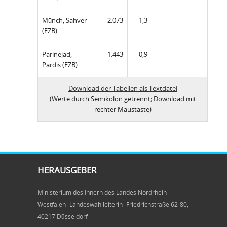
Münch, Sahver
2.073
1,3
(EZB)
Parinejad,
1.443
0,9
Pardis (EZB)
Download der Tabellen als Textdatei
(Werte durch Semikolon getrennt; Download mit
rechter Maustaste)
HERAUSGEBER
Ministerium des Innern des Landes Nordrhein-
Westfalen -Landeswahlleiterin- Friedrichstraße 62-80,
40217 Düsseldorf