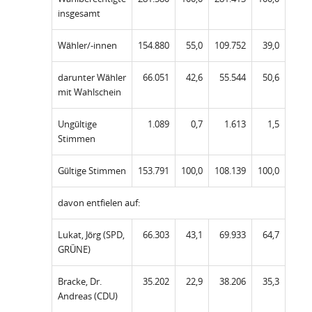
insgesamt
Wähler/-innen
154.880
55,0
109.752
39,0
darunter Wähler
66.051
42,6
55.544
50,6
mit Wahlschein
Ungültige
1.089
0,7
1.613
1,5
Stimmen
Gültige Stimmen
153.791
100,0
108.139
100,0
davon entfielen auf:
Lukat, Jörg (SPD,
66.303
43,1
69.933
64,7
GRÜNE)
Bracke, Dr.
35.202
22,9
38.206
35,3
Andreas (CDU)