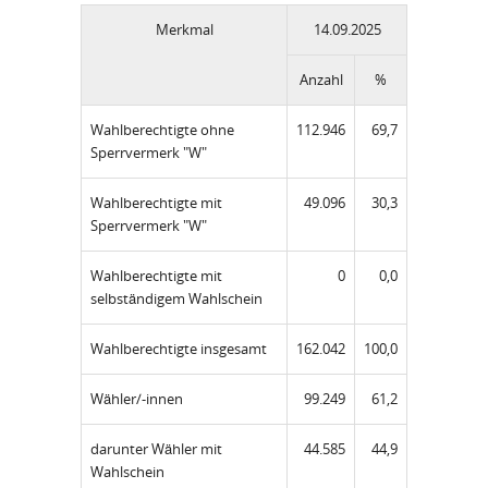
Merkmal
14.09.2025
Anzahl
%
Wahlberechtigte ohne
112.946
69,7
Sperrvermerk "W"
Wahlberechtigte mit
49.096
30,3
Sperrvermerk "W"
Wahlberechtigte mit
0
0,0
selbständigem Wahlschein
Wahlberechtigte insgesamt
162.042
100,0
Wähler/-innen
99.249
61,2
darunter Wähler mit
44.585
44,9
Wahlschein