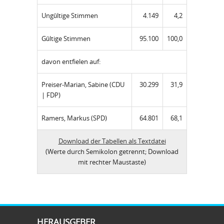
Ungültige Stimmen
4.149
4,2
Gültige Stimmen
95.100
100,0
davon entfielen auf:
Preiser-Marian, Sabine (CDU
30.299
31,9
| FDP)
Ramers, Markus (SPD)
64.801
68,1
Download der Tabellen als Textdatei
(Werte durch Semikolon getrennt; Download
mit rechter Maustaste)
HERAUSGEBER