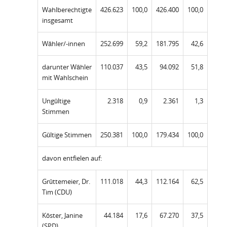
Wahlberechtigte
426.623
100,0
426.400
100,0
insgesamt
Wähler/-innen
252.699
59,2
181.795
42,6
darunter Wähler
110.037
43,5
94.092
51,8
mit Wahlschein
Ungültige
2.318
0,9
2.361
1,3
Stimmen
Gültige Stimmen
250.381
100,0
179.434
100,0
davon entfielen auf:
Grüttemeier, Dr.
111.018
44,3
112.164
62,5
Tim (CDU)
Köster, Janine
44.184
17,6
67.270
37,5
(SPD)