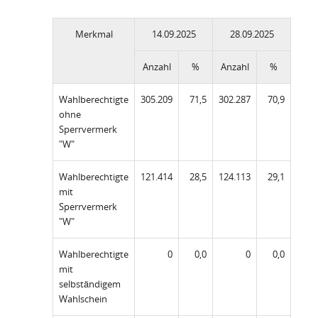
Merkmal
14.09.2025
28.09.2025
Anzahl
%
Anzahl
%
Wahlberechtigte
305.209
71,5
302.287
70,9
ohne
Sperrvermerk
"W"
Wahlberechtigte
121.414
28,5
124.113
29,1
mit
Sperrvermerk
"W"
Wahlberechtigte
0
0,0
0
0,0
mit
selbständigem
Wahlschein