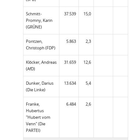
Schmitt-
37.539
15,0
Promny, Karin
(GRÜNE)
Pontzen,
5.863
2,3
Christoph (FDP)
Klöcker, Andreas
31.659
12,6
(AfD)
Dunker, Darius
13.634
5,4
(Die Linke)
Franke,
6.484
2,6
Hubertus
"Hubert vom
Venn" (Die
PARTEI)