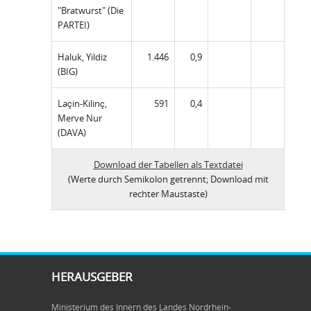
"Bratwurst" (Die
PARTEI)
Haluk, Yildiz
1.446
0,9
(BIG)
Laçin-Kilinç,
591
0,4
Merve Nur
(DAVA)
Download der Tabellen als Textdatei
(Werte durch Semikolon getrennt; Download mit
rechter Maustaste)
HERAUSGEBER
Ministerium des Innern des Landes Nordrhein-