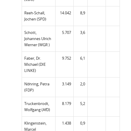
Reeh-Schall,
14.042
8,9
Jochen (SPD)
Schott,
5.707
3,6
Johannes Ulrich
Werner (WGR )
Faber, Dr.
9.752
6,1
Michael (DIE
LINKE)
Nöhring, Petra
3.149
2,0
(FDP)
Truckenbrodt,
8.179
5,2
Wolfgang (AfD)
Klingenstein,
1.438
0,9
Marcel