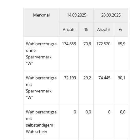
Merkmal
14.09.2025
28.09.2025
Anzahl
%
Anzahl
%
Wahlberechtigte
174.853
70,8
172.520
69,9
ohne
Sperrvermerk
"W"
Wahlberechtigte
72.199
29,2
74.445
30,1
mit
Sperrvermerk
"W"
Wahlberechtigte
0
0,0
0
0,0
mit
selbständigem
Wahlschein