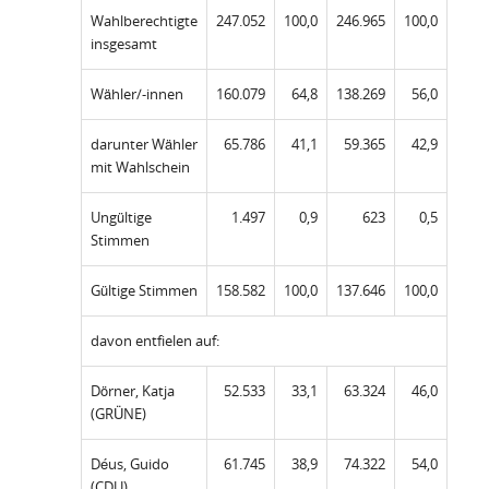
Wahlberechtigte
247.052
100,0
246.965
100,0
insgesamt
Wähler/-innen
160.079
64,8
138.269
56,0
darunter Wähler
65.786
41,1
59.365
42,9
mit Wahlschein
Ungültige
1.497
0,9
623
0,5
Stimmen
Gültige Stimmen
158.582
100,0
137.646
100,0
davon entfielen auf:
Dörner, Katja
52.533
33,1
63.324
46,0
(GRÜNE)
Déus, Guido
61.745
38,9
74.322
54,0
(CDU)