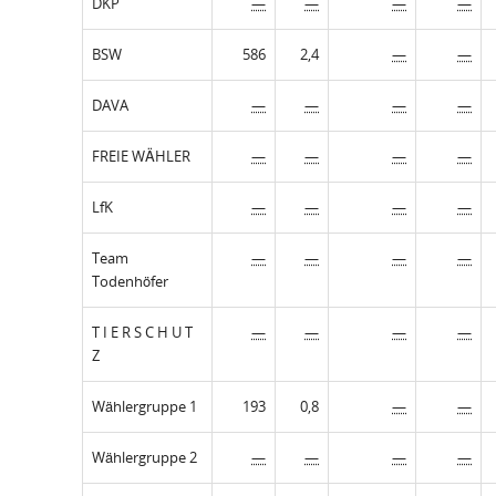
DKP
—
—
—
—
BSW
586
2,4
—
—
DAVA
—
—
—
—
FREIE WÄHLER
—
—
—
—
LfK
—
—
—
—
Team
—
—
—
—
Todenhöfer
T I E R S C H U T
—
—
—
—
Z
Wählergruppe 1
193
0,8
—
—
Wählergruppe 2
—
—
—
—