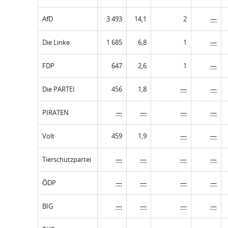
AfD
3 493
14,1
2
—
Die Linke
1 685
6,8
1
—
FDP
647
2,6
1
—
Die PARTEI
456
1,8
—
—
PIRATEN
—
—
—
—
Volt
459
1,9
—
—
Tierschutzpartei
—
—
—
—
ÖDP
—
—
—
—
BIG
—
—
—
—