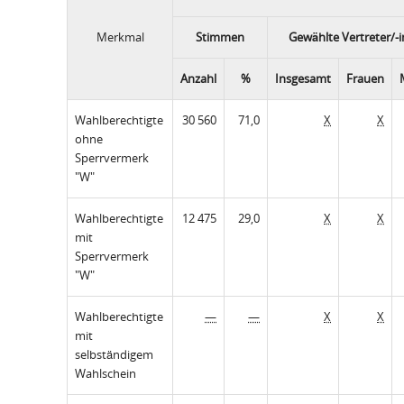
Merkmal
Stimmen
Gewählte Vertreter/-
Anzahl
%
Insgesamt
Frauen
Wahlberechtigte
30 560
71,0
X
X
ohne
Sperrvermerk
"W"
Wahlberechtigte
12 475
29,0
X
X
mit
Sperrvermerk
"W"
Wahlberechtigte
—
—
X
X
mit
selbständigem
Wahlschein