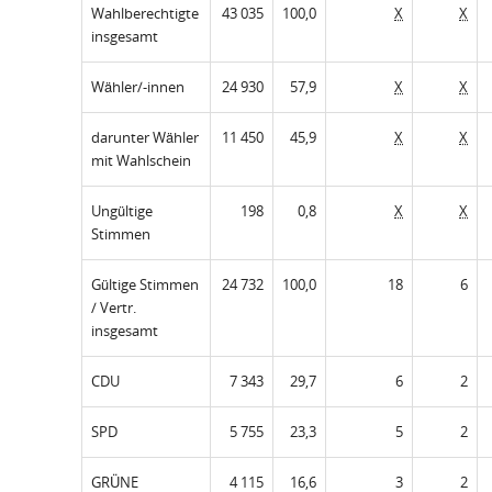
Wahlberechtigte
43 035
100,0
X
X
insgesamt
Wähler/-innen
24 930
57,9
X
X
darunter Wähler
11 450
45,9
X
X
mit Wahlschein
Ungültige
198
0,8
X
X
Stimmen
Gültige Stimmen
24 732
100,0
18
6
/ Vertr.
insgesamt
CDU
7 343
29,7
6
2
SPD
5 755
23,3
5
2
GRÜNE
4 115
16,6
3
2