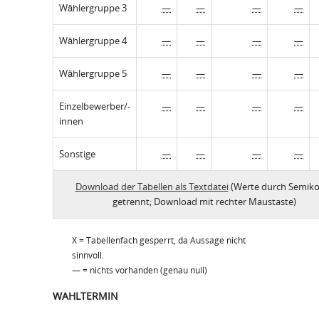
Wählergruppe 3
—
—
—
—
Wählergruppe 4
—
—
—
—
Wählergruppe 5
—
—
—
—
Einzelbewerber/-
—
—
—
—
innen
Sonstige
—
—
—
—
Download der Tabellen als Textdatei
(Werte durch Semiko
getrennt; Download mit rechter Maustaste)
X = Tabellenfach gesperrt, da Aussage nicht
sinnvoll.
— = nichts vorhanden (genau null)
WAHLTERMIN