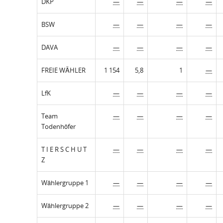
DKP
—
—
—
—
BSW
—
—
—
—
DAVA
—
—
—
—
FREIE WÄHLER
1 154
5,8
1
—
LfK
—
—
—
—
Team
—
—
—
—
Todenhöfer
T I E R S C H U T
—
—
—
—
Z
Wählergruppe 1
—
—
—
—
Wählergruppe 2
—
—
—
—