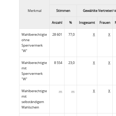
Merkmal
Stimmen
Gewählte Vertreter/-
Anzahl
%
Insgesamt
Frauen
Wahlberechtigte
28 601
77,0
X
X
ohne
Sperrvermerk
"W"
Wahlberechtigte
8 554
23,0
X
X
mit
Sperrvermerk
"W"
Wahlberechtigte
—
—
X
X
mit
selbständigem
Wahlschein