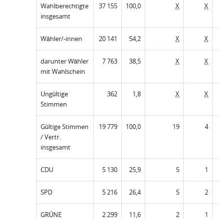
Wahlberechtigte
37 155
100,0
X
X
insgesamt
Wähler/-innen
20 141
54,2
X
X
darunter Wähler
7 763
38,5
X
X
mit Wahlschein
Ungültige
362
1,8
X
X
Stimmen
Gültige Stimmen
19 779
100,0
19
4
/ Vertr.
insgesamt
CDU
5 130
25,9
5
1
SPD
5 216
26,4
5
2
GRÜNE
2 299
11,6
2
1