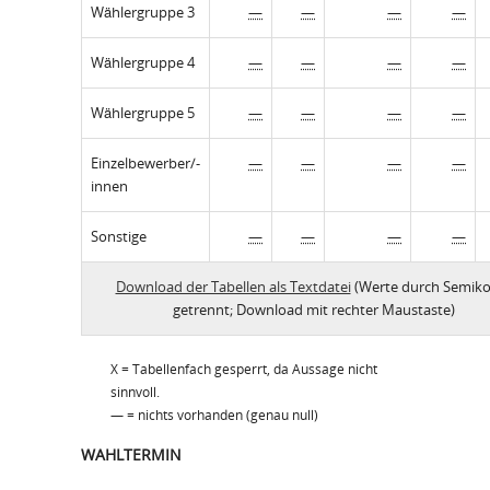
Wählergruppe 3
—
—
—
—
Wählergruppe 4
—
—
—
—
Wählergruppe 5
—
—
—
—
Einzelbewerber/-
—
—
—
—
innen
Sonstige
—
—
—
—
Download der Tabellen als Textdatei
(Werte durch Semiko
getrennt; Download mit rechter Maustaste)
X = Tabellenfach gesperrt, da Aussage nicht
sinnvoll.
— = nichts vorhanden (genau null)
WAHLTERMIN