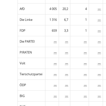
AfD
4 005
20,2
4
—
Die Linke
1 316
6,7
1
—
FDP
659
3,3
1
—
Die PARTEI
—
—
—
—
PIRATEN
—
—
—
—
Volt
—
—
—
—
Tierschutzpartei
—
—
—
—
ÖDP
—
—
—
—
BIG
—
—
—
—