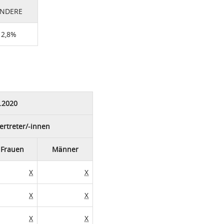
NDERE
2,8%
.2020
ertreter/-innen
Frauen
Männer
X
X
X
X
X
X