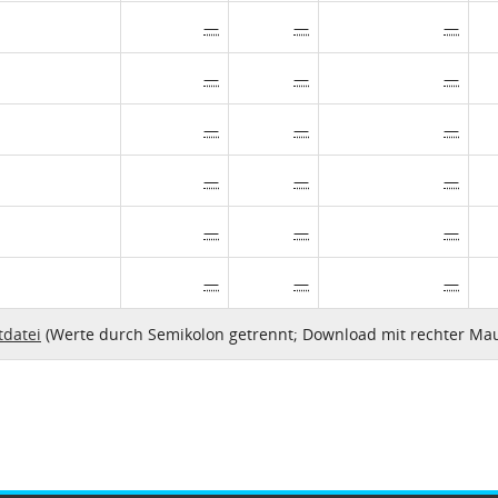
—
—
—
—
—
—
—
—
—
—
—
—
—
—
—
—
—
—
tdatei
(Werte durch Semikolon getrennt; Download mit rechter Mau