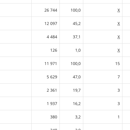
26 744
100,0
X
12 097
45,2
X
4 484
37,1
X
126
1,0
X
11 971
100,0
15
5 629
47,0
7
2 361
19,7
3
1 937
16,2
3
380
3,2
1