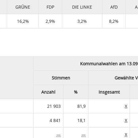
GRÜNE
FDP
DIE LINKE
AfD
A
16,2%
2,9%
3,2%
8,2%
Kommunalwahlen am 13.09
Stimmen
Gewählte V
Anzahl
%
Insgesamt
21 903
81,9
X
4 841
18,1
X
—
—
X