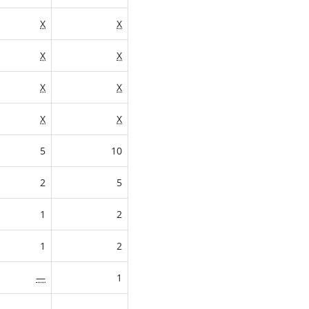
X
X
X
X
X
X
X
X
5
10
2
5
1
2
1
2
—
1