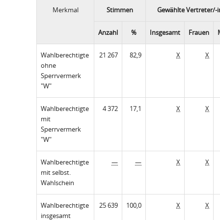
Merkmal
Stimmen
Gewählte Vertreter/-
Anzahl
%
Insgesamt
Frauen
Wahlberechtigte
21 267
82,9
X
X
ohne
Sperrvermerk
"W"
Wahlberechtigte
4 372
17,1
X
X
mit
Sperrvermerk
"W"
Wahlberechtigte
—
—
X
X
mit selbst.
Wahlschein
Wahlberechtigte
25 639
100,0
X
X
insgesamt