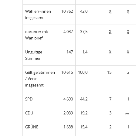
Wähler/-innen
10 762
42,0
X
X
insgesamt
darunter mit
4 037
37,5
X
X
Wahlbrief
Ungültige
147
1,4
X
X
Stimmen
Gültige Stimmen
10 615
100,0
15
2
/ Vertr.
insgesamt
SPD
4 690
44,2
7
1
CDU
2 039
19,2
3
—
GRÜNE
1 638
15,4
2
1