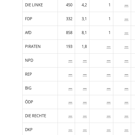
DIE LINKE
450
4,2
1
—
FDP
332
3,1
1
—
AfD
858
8,1
1
—
PIRATEN
193
1,8
—
—
NPD
—
—
—
—
REP
—
—
—
—
BIG
—
—
—
—
ÖDP
—
—
—
—
DIE RECHTE
—
—
—
—
DKP
—
—
—
—