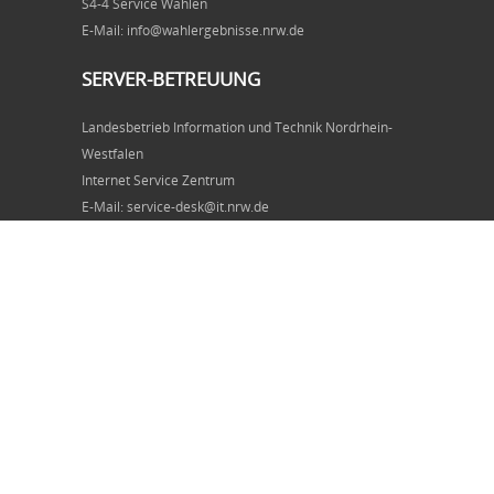
S4-4 Service Wahlen
E-Mail: info@wahlergebnisse.nrw.de
SERVER-BETREUUNG
Landesbetrieb Information und Technik Nordrhein-
Westfalen
Internet Service Zentrum
E-Mail: service-desk@it.nrw.de