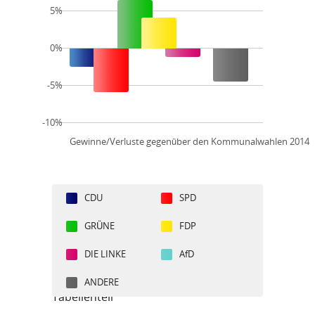
5%
0%
-5%
-10%
Gewinne/Verluste gegenüber den Kommunalwahlen 2014
CDU
SPD
GRÜNE
FDP
DIE LINKE
AfD
ANDERE
Tabellenteil