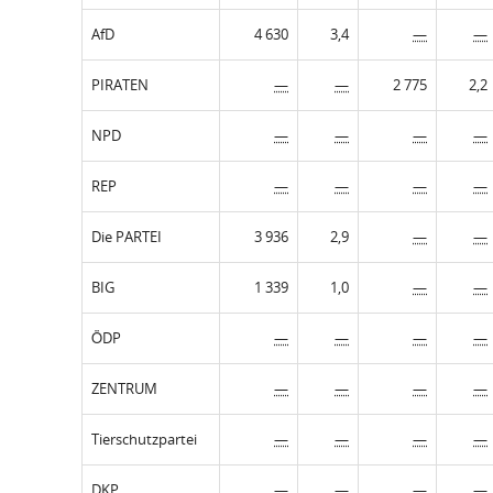
AfD
4 630
3,4
—
—
PIRATEN
—
—
2 775
2,2
NPD
—
—
—
—
REP
—
—
—
—
Die PARTEI
3 936
2,9
—
—
BIG
1 339
1,0
—
—
ÖDP
—
—
—
—
ZENTRUM
—
—
—
—
Tierschutzpartei
—
—
—
—
DKP
—
—
—
—