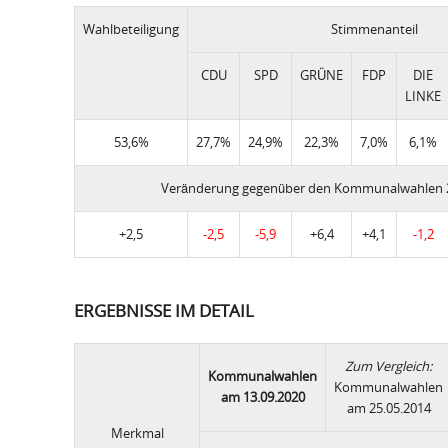
Wahlbeteiligung
Stimmenanteil
CDU
SPD
GRÜNE
FDP
DIE
LINKE
53,6%
27,7%
24,9%
22,3%
7,0%
6,1%
Veränderung gegenüber den Kommunalwahlen 
+2,5
-2,5
-5,9
+6,4
+4,1
-1,2
ERGEBNISSE IM DETAIL
Zum Vergleich:
Kommunalwahlen
Kommunalwahlen
am 13.09.2020
am 25.05.2014
Merkmal