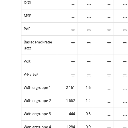
DOS
—
—
—
—
MSP
—
—
—
—
PdF
—
—
—
—
Basisdemokratie
—
—
—
—
jetzt
Volt
—
—
—
—
V-Partei³
—
—
—
—
Wählergruppe 1
2 161
1,6
—
—
Wählergruppe 2
1 662
1,2
—
—
Wählergruppe 3
444
0,3
—
—
Wählergruppe 4
1 284
0,9
—
—