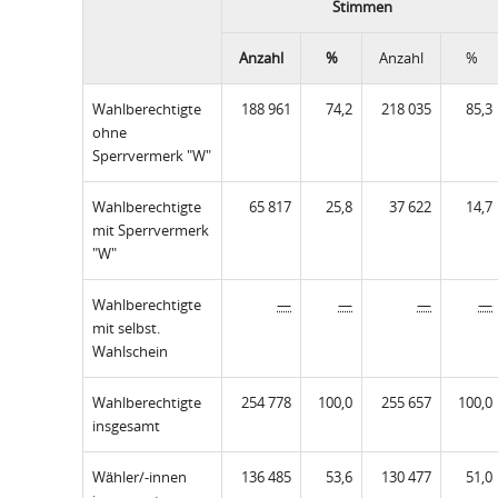
Stimmen
Anzahl
%
Anzahl
%
Wahlberechtigte
188 961
74,2
218 035
85,3
ohne
Sperrvermerk "W"
Wahlberechtigte
65 817
25,8
37 622
14,7
mit Sperrvermerk
"W"
Wahlberechtigte
—
—
—
—
mit selbst.
Wahlschein
Wahlberechtigte
254 778
100,0
255 657
100,0
insgesamt
Wähler/-innen
136 485
53,6
130 477
51,0