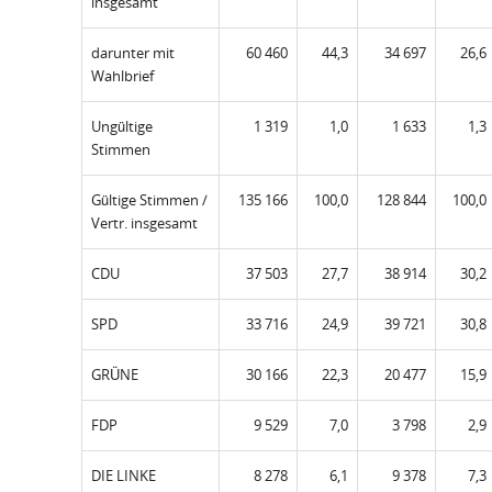
insgesamt
darunter mit
60 460
44,3
34 697
26,6
Wahlbrief
Ungültige
1 319
1,0
1 633
1,3
Stimmen
Gültige Stimmen /
135 166
100,0
128 844
100,0
Vertr. insgesamt
CDU
37 503
27,7
38 914
30,2
SPD
33 716
24,9
39 721
30,8
GRÜNE
30 166
22,3
20 477
15,9
FDP
9 529
7,0
3 798
2,9
DIE LINKE
8 278
6,1
9 378
7,3