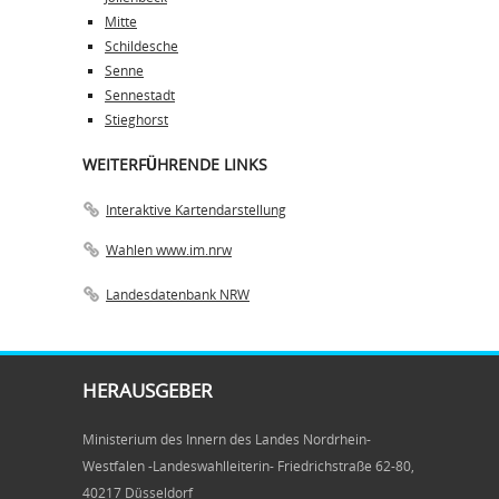
Mitte
Schildesche
Senne
Sennestadt
Stieghorst
WEITERFÜHRENDE LINKS
Interaktive Kartendarstellung
Wahlen www.im.nrw
Landesdatenbank NRW
HERAUSGEBER
Ministerium des Innern des Landes Nordrhein-
Westfalen -Landeswahlleiterin- Friedrichstraße 62-80,
40217 Düsseldorf