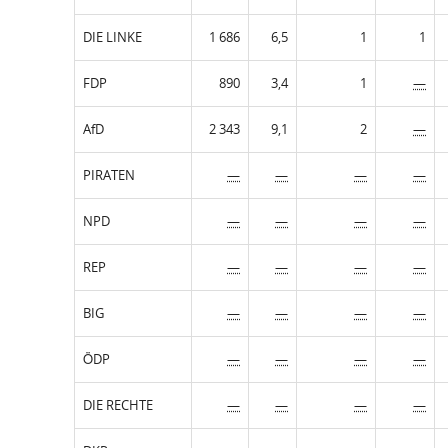
DIE LINKE
1 686
6,5
1
1
FDP
890
3,4
1
—
AfD
2 343
9,1
2
—
PIRATEN
—
—
—
—
NPD
—
—
—
—
REP
—
—
—
—
BIG
—
—
—
—
ÖDP
—
—
—
—
DIE RECHTE
—
—
—
—