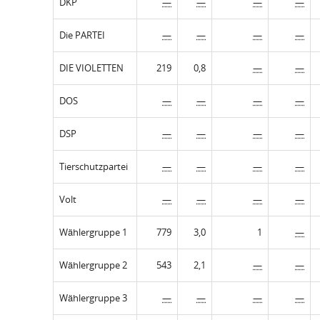
DKP
—
—
—
—
Die PARTEI
—
—
—
—
DIE VIOLETTEN
219
0,8
—
—
DOS
—
—
—
—
DSP
—
—
—
—
Tierschutzpartei
—
—
—
—
Volt
—
—
—
—
Wählergruppe 1
779
3,0
1
—
Wählergruppe 2
543
2,1
—
—
Wählergruppe 3
—
—
—
—