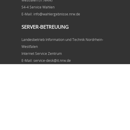
Westfalen (IT.NRW)
S4-4 Service Wahlen
E-Mail: info@wahlergebnisse.nrw.de
SERVER-BETREUUNG
Landesbetrieb Information und Technik Nordrhein-
Westfalen
Internet Service Zentrum
E-Mail: service-desk@it.nrw.de