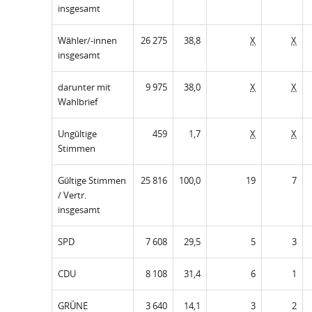
insgesamt
Wähler/-innen
26 275
38,8
X
X
insgesamt
darunter mit
9 975
38,0
X
X
Wahlbrief
Ungültige
459
1,7
X
X
Stimmen
Gültige Stimmen
25 816
100,0
19
7
/ Vertr.
insgesamt
SPD
7 608
29,5
5
3
CDU
8 108
31,4
6
1
GRÜNE
3 640
14,1
3
2