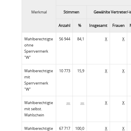
Merkmal
Stimmen
Gewählte Vertreter/-
Anzahl
%
Insgesamt
Frauen
Wahlberechtigte
56 944
84,1
X
X
ohne
Sperrvermerk
"W"
Wahlberechtigte
10 773
15,9
X
X
mit
Sperrvermerk
"W"
Wahlberechtigte
—
—
X
X
mit selbst.
Wahlschein
Wahlberechtigte
67 717
100,0
X
X