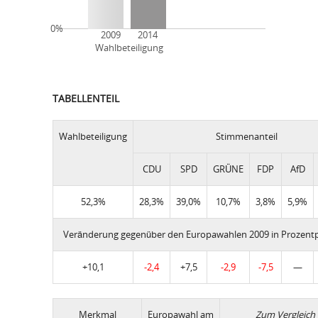
0%
2009 2014
Wahlbeteiligung
TABELLENTEIL
Wahlbeteiligung
Stimmenanteil
CDU
SPD
GRÜNE
FDP
AfD
52,3%
28,3%
39,0%
10,7%
3,8%
5,9%
Veränderung gegenüber den Europawahlen 2009 in Prozent
+10,1
-2,4
+7,5
-2,9
-7,5
—
Merkmal
Europawahl am
Zum Vergleich