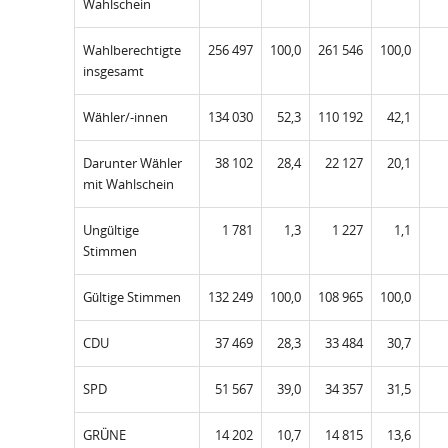
Wahlschein
Wahlberechtigte
256 497
100,0
261 546
100,0
insgesamt
Wähler/-innen
134 030
52,3
110 192
42,1
Darunter Wähler
38 102
28,4
22 127
20,1
mit Wahlschein
Ungültige
1 781
1,3
1 227
1,1
Stimmen
Gültige Stimmen
132 249
100,0
108 965
100,0
CDU
37 469
28,3
33 484
30,7
SPD
51 567
39,0
34 357
31,5
GRÜNE
14 202
10,7
14 815
13,6