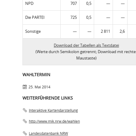
NPD
707
0,5
—
—
Die PARTEI
725
0,5
—
—
Sonstige
—
—
2 811
2,6
Download der Tabellen als Textdatei
(Werte durch Semikolon getrennt; Download mit rechte
Maustaste)
WAHLTERMIN
25. Mai 2014
WEITERFÜHRENDE LINKS
Interaktive Kartendarstellung
http://www.mik.nrw.de/wahlen
Landesdatenbank NRW