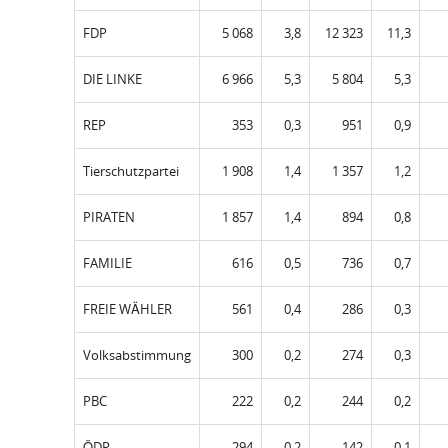
FDP
5 068
3,8
12 323
11,3
DIE LINKE
6 966
5,3
5 804
5,3
REP
353
0,3
951
0,9
Tierschutzpartei
1 908
1,4
1 357
1,2
PIRATEN
1 857
1,4
894
0,8
FAMILIE
616
0,5
736
0,7
FREIE WÄHLER
561
0,4
286
0,3
Volksabstimmung
300
0,2
274
0,3
PBC
222
0,2
244
0,2
ÖDP
294
0,2
142
0,1