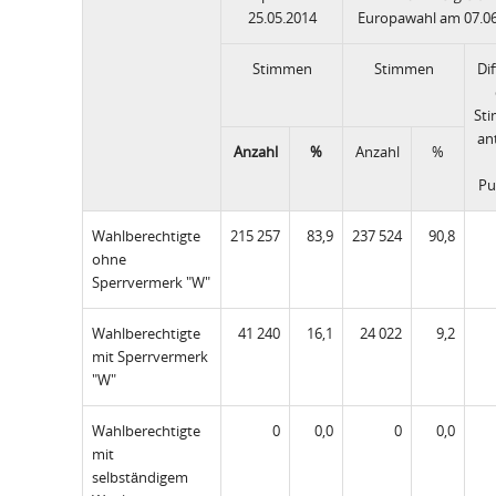
25.05.2014
Europawahl am 07.0
Stimmen
Stimmen
Di
St
ant
Anzahl
%
Anzahl
%
Pu
Wahlberechtigte
215 257
83,9
237 524
90,8
ohne
Sperrvermerk "W"
Wahlberechtigte
41 240
16,1
24 022
9,2
mit Sperrvermerk
"W"
Wahlberechtigte
0
0,0
0
0,0
mit
selbständigem