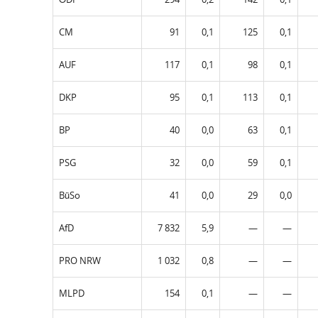
CM
91
0,1
125
0,1
AUF
117
0,1
98
0,1
DKP
95
0,1
113
0,1
BP
40
0,0
63
0,1
PSG
32
0,0
59
0,1
BüSo
41
0,0
29
0,0
AfD
7 832
5,9
—
—
PRO NRW
1 032
0,8
—
—
MLPD
154
0,1
—
—