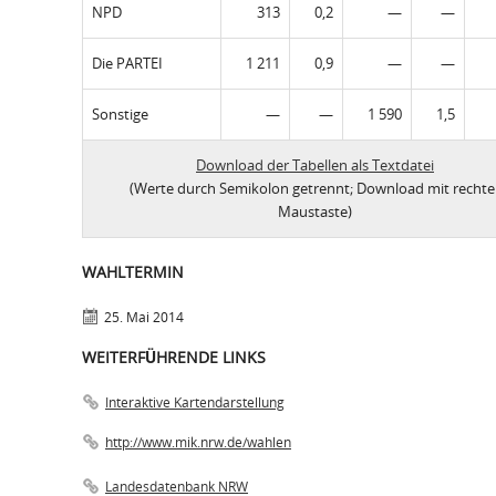
NPD
313
0,2
—
—
Die PARTEI
1 211
0,9
—
—
Sonstige
—
—
1 590
1,5
Download der Tabellen als Textdatei
(Werte durch Semikolon getrennt; Download mit rechte
Maustaste)
WAHLTERMIN
25. Mai 2014
WEITERFÜHRENDE LINKS
Interaktive Kartendarstellung
http://www.mik.nrw.de/wahlen
Landesdatenbank NRW