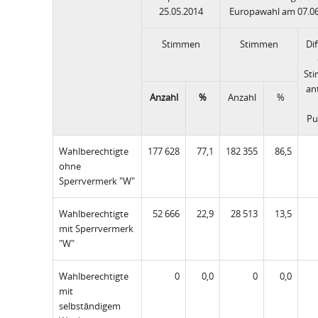
25.05.2014
Europawahl am 07.0
Stimmen
Stimmen
Di
St
ant
Anzahl
%
Anzahl
%
Pu
Wahlberechtigte
177 628
77,1
182 355
86,5
ohne
Sperrvermerk "W"
Wahlberechtigte
52 666
22,9
28 513
13,5
mit Sperrvermerk
"W"
Wahlberechtigte
0
0,0
0
0,0
mit
selbständigem