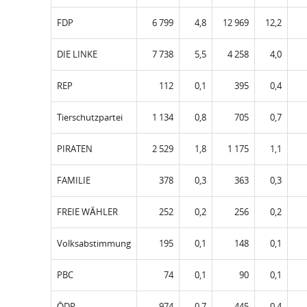
FDP
6 799
4,8
12 969
12,2
DIE LINKE
7 738
5,5
4 258
4,0
REP
112
0,1
395
0,4
Tierschutzpartei
1 134
0,8
705
0,7
PIRATEN
2 529
1,8
1 175
1,1
FAMILIE
378
0,3
363
0,3
FREIE WÄHLER
252
0,2
256
0,2
Volksabstimmung
195
0,1
148
0,1
PBC
74
0,1
90
0,1
ÖDP
974
0,7
445
0,4