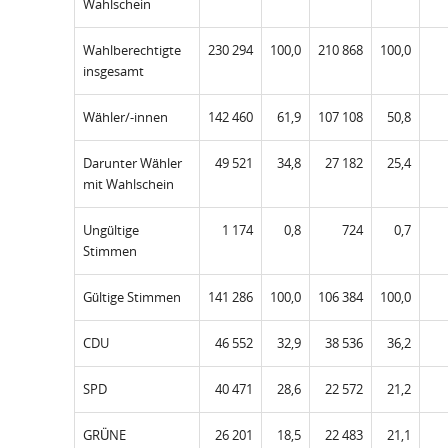
Wahlschein
Wahlberechtigte
230 294
100,0
210 868
100,0
insgesamt
Wähler/-innen
142 460
61,9
107 108
50,8
Darunter Wähler
49 521
34,8
27 182
25,4
mit Wahlschein
Ungültige
1 174
0,8
724
0,7
Stimmen
Gültige Stimmen
141 286
100,0
106 384
100,0
CDU
46 552
32,9
38 536
36,2
SPD
40 471
28,6
22 572
21,2
GRÜNE
26 201
18,5
22 483
21,1