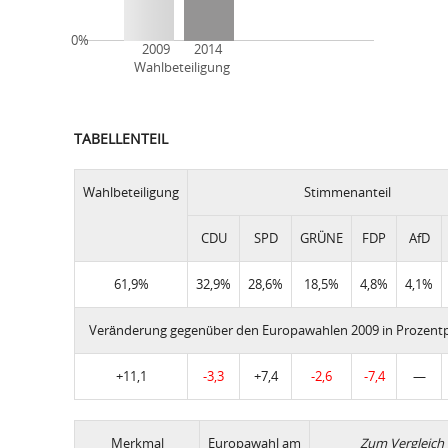
0%
2009 2014
Wahlbeteiligung
TABELLENTEIL
Wahlbeteiligung
Stimmenanteil
CDU
SPD
GRÜNE
FDP
AfD
61,9%
32,9%
28,6%
18,5%
4,8%
4,1%
Veränderung gegenüber den Europawahlen 2009 in Prozent
+11,1
-3,3
+7,4
-2,6
-7,4
—
Merkmal
Europawahl am
Zum Vergleich