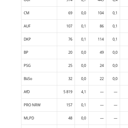
CM
69
0,0
104
0,1
AUF
107
0,1
86
0,1
DKP
76
0,1
114
0,1
BP
20
0,0
49
0,0
PSG
25
0,0
24
0,0
BüSo
32
0,0
22
0,0
AfD
5 819
4,1
—
—
PRO NRW
157
0,1
—
—
MLPD
48
0,0
—
—