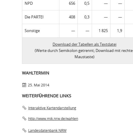
NPD
656
0,5
—
—
Die PARTEI
408
0,3
—
—
Sonstige
—
—
1 825
1,9
Download der Tabellen als Textdatei
(Werte durch Semikolon getrennt; Download mit rechte
Maustaste)
WAHLTERMIN
25. Mai 2014
WEITERFÜHRENDE LINKS
Interaktive Kartendarstellung
http://www.mik.nrw.de/wahlen
Landesdatenbank NRW