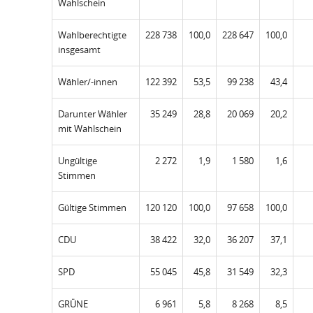
Wahlschein
Wahlberechtigte
228 738
100,0
228 647
100,0
insgesamt
Wähler/-innen
122 392
53,5
99 238
43,4
Darunter Wähler
35 249
28,8
20 069
20,2
mit Wahlschein
Ungültige
2 272
1,9
1 580
1,6
Stimmen
Gültige Stimmen
120 120
100,0
97 658
100,0
CDU
38 422
32,0
36 207
37,1
SPD
55 045
45,8
31 549
32,3
GRÜNE
6 961
5,8
8 268
8,5