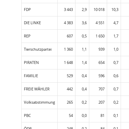
FDP
3 443
2,9
10 018
10,3
DIE LINKE
4 383
3,6
4 551
4,7
REP
607
0,5
1 650
1,7
Tierschutzpartei
1 360
1,1
939
1,0
PIRATEN
1 648
1,4
654
0,7
FAMILIE
529
0,4
596
0,6
FREIE WÄHLER
442
0,4
707
0,7
Volksabstimmung
265
0,2
207
0,2
PBC
54
0,0
81
0,1
ÖDP
248
0,2
84
0,1