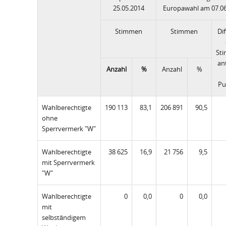
25.05.2014
Europawahl am 07.0
Stimmen
Stimmen
Di
St
ant
Anzahl
%
Anzahl
%
Pu
Wahlberechtigte
190 113
83,1
206 891
90,5
ohne
Sperrvermerk "W"
Wahlberechtigte
38 625
16,9
21 756
9,5
mit Sperrvermerk
"W"
Wahlberechtigte
0
0,0
0
0,0
mit
selbständigem