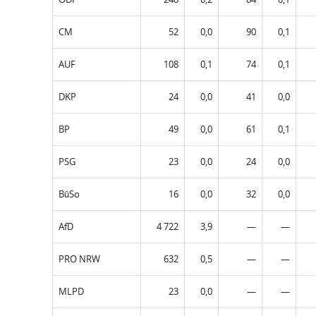
CM
52
0,0
90
0,1
AUF
108
0,1
74
0,1
DKP
24
0,0
41
0,0
BP
49
0,0
61
0,1
PSG
23
0,0
24
0,0
BüSo
16
0,0
32
0,0
AfD
4 722
3,9
—
—
PRO NRW
632
0,5
—
—
MLPD
23
0,0
—
—