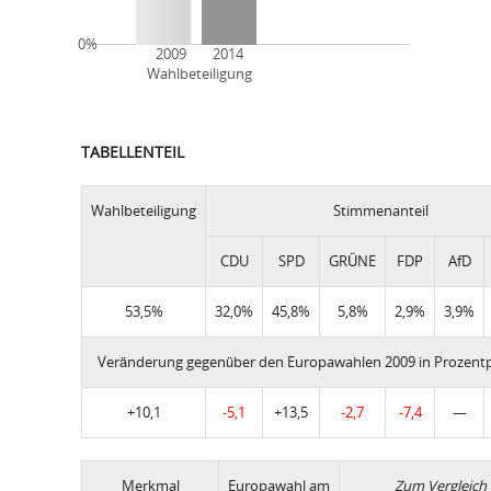
0%
2009 2014
Wahlbeteiligung
TABELLENTEIL
Wahlbeteiligung
Stimmenanteil
CDU
SPD
GRÜNE
FDP
AfD
53,5%
32,0%
45,8%
5,8%
2,9%
3,9%
Veränderung gegenüber den Europawahlen 2009 in Prozent
+10,1
-5,1
+13,5
-2,7
-7,4
—
Merkmal
Europawahl am
Zum Vergleich